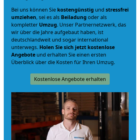
Bei uns können Sie
kostengünstig
und
stressfrei
umziehen
, sei es als
Beiladung
oder als
kompletter
Umzug
. Unser Partnernetzwerk, das
wir über die Jahre aufgebaut haben, ist
deutschlandweit und sogar international
unterwegs.
Holen Sie sich jetzt kostenlose
Angebote
und erhalten Sie einen ersten
Überblick über die Kosten für Ihren Umzug.
Kostenlose Angebote erhalten