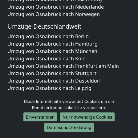
Umzug von Osnabrück nach Niederlande
Umzug von Osnabrück nach Norwegen
Umzüge-Deutschlandweit
Umzug von Osnabrück nach Berlin
Umzug von Osnabrück nach Hamburg
Umzug von Osnabrück nach München
Umzug von Osnabrück nach Köln
Umzug von Osnabrück nach Frankfurt am Main
Umzug von Osnabrück nach Stuttgart
Umzug von Osnabrück nach Düsseldorf
Umzug von Osnabrück nach Leipzig
Umzug von Osnabrück nach Dortmund
Diese Internetseite verwendet Cookies um die
Umzug von Osnabrück nach Essen
Benutzerfreundlichkeit zu verbessern.
Umzug von Osnabrück nach Bremen
Umzug von Osnabrück nach Dresden
Einverstanden
Nur notwendige Cookies
Umzug von Osnabrück nach Hannover
Datenschutzerklärung
Umzug von Osnabrück nach Nürnberg