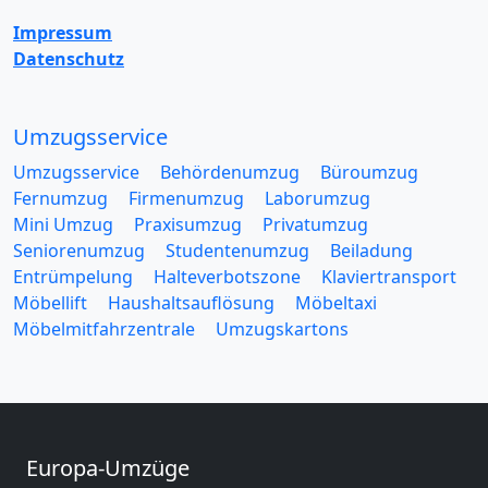
Impressum
Datenschutz
Umzugsservice
Umzugsservice
Behördenumzug
Büroumzug
Fernumzug
Firmenumzug
Laborumzug
Mini Umzug
Praxisumzug
Privatumzug
Seniorenumzug
Studentenumzug
Beiladung
Entrümpelung
Halteverbotszone
Klaviertransport
Möbellift
Haushaltsauflösung
Möbeltaxi
Möbelmitfahrzentrale
Umzugskartons
Europa-Umzüge