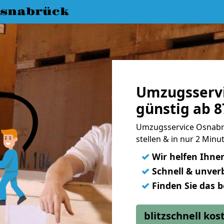
snabrück
Umzugsserv
günstig ab 8
Umzugsservice Osnabrü
stellen & in nur 2 Min
✓
Wir helfen Ihne
✓
Schnell & unverb
✓
Finden Sie das 
blitzschnell ko