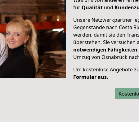
Was uns von anderen Firme
für
Qualität
und
Kundenzu
Unsere Netzwerkpartner leg
Gegenstände nach Costa Ric
werden, damit sie den Tra
überstehen. Sie versuchen a
notwendigen Fähigkeiten
Umzug von Osnabrück nach C
Um kostenlose Angebote zu
Formular aus
.
Kostenlo