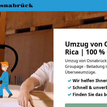
snabrück
Umzug von O
Rica | 100 %
Umzug von Osnabrück n
Groupage - Beiladung i
Überseeumzüge.
✓
Wir helfen Ihne
✓
Schnell & unverb
✓
Finden Sie das 