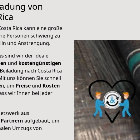
iladung von
Rica
Costa Rica kann eine große
ene Personen schwierig zu
plin und Anstrengung.
ks
sind wir der ideale
ien
und
kostengünstigen
 Beiladung nach Costa Rica
it uns können Sie schnell
ten, um
Preise
und
Kosten
dass wir Ihnen bei jeder
Netzwerk aus
Partnern
aufgebaut, um
onalen Umzugs von