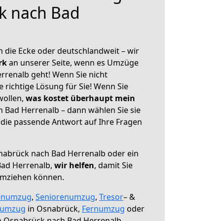
k nach Bad
 die Ecke oder deutschlandweit – wir
erk
an unserer Seite, wenn es Umzüge
renalb geht! Wenn Sie nicht
e richtige Lösung für Sie! Wenn Sie
wollen,
was kostet überhaupt mein
Bad Herrenalb – dann wählen Sie sie
die passende Antwort auf Ihre Fragen
abrück nach Bad Herrenalb oder ein
ad Herrenalb,
wir helfen
, damit Sie
umziehen können.
enumzug
,
Seniorenumzug
,
Tresor
– &
numzug
in Osnabrück,
Fernumzug
oder
 Osnabrück nach Bad Herrenalb.