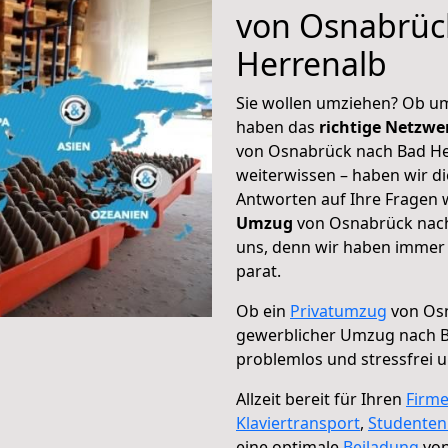
von Osnabrüc
Herrenalb
Sie wollen umziehen? Ob um
haben das
richtige Netzw
von Osnabrück nach Bad Her
weiterwissen – haben wir di
Antworten auf Ihre Fragen 
Umzug
von Osnabrück nach 
uns, denn wir haben immer 
parat.
Ob ein
Privatumzug
von Osn
gewerblicher Umzug nach B
problemlos und stressfrei 
Allzeit bereit für Ihren
Firm
Klaviertransport
,
Studente
eine optimale
Beiladung
von