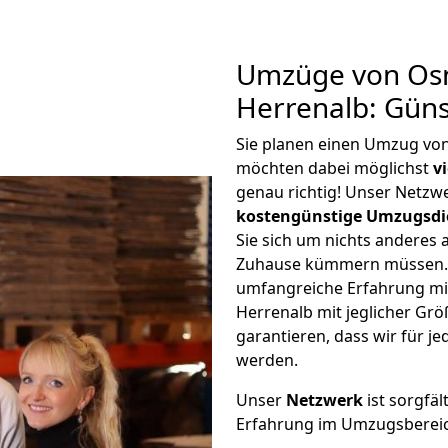
Umzüge von Os
Herrenalb: Gün
Sie planen einen Umzug vo
möchten dabei möglichst
v
genau richtig! Unser Netzw
kostengünstige Umzugsdi
Sie sich um nichts anderes 
Zuhause kümmern müssen. W
umfangreiche Erfahrung m
Herrenalb mit jeglicher G
garantieren, dass wir für j
werden.
Unser
Netzwerk
ist sorgfäl
Erfahrung im Umzugsberei