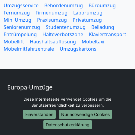
Umzugsservice
Behördenumzug
Büroumzug
Fernumzug
Firmenumzug
Laborumzug
Mini Umzug
Praxisumzug
Privatumzug
Seniorenumzug
Studentenumzug
Beiladung
Entrümpelung
Halteverbotszone
Klaviertransport
Möbellift
Haushaltsauflösung
Möbeltaxi
Möbelmitfahrzentrale
Umzugskartons
Europa-Umzüge
Umzug von Osnabrück nach Belarus
Diese Internetseite verwendet Cookies um die
Umzug von Osnabrück nach Belgien
Benutzerfreundlichkeit zu verbessern.
Umzug von Osnabrück nach Bulgarien
Einverstanden
Nur notwendige Cookies
Umzug von Osnabrück nach Dänemark
Datenschutzerklärung
Umzug von Osnabrück nach England
Umzug von Osnabrück nach Portugal