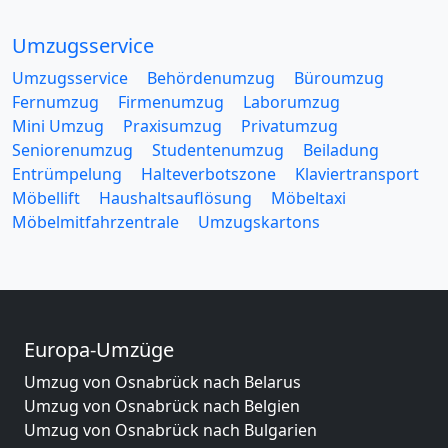
Umzugsservice
Umzugsservice
Behördenumzug
Büroumzug
Fernumzug
Firmenumzug
Laborumzug
Mini Umzug
Praxisumzug
Privatumzug
Seniorenumzug
Studentenumzug
Beiladung
Entrümpelung
Halteverbotszone
Klaviertransport
Möbellift
Haushaltsauflösung
Möbeltaxi
Möbelmitfahrzentrale
Umzugskartons
Europa-Umzüge
Umzug von Osnabrück nach Belarus
Umzug von Osnabrück nach Belgien
Umzug von Osnabrück nach Bulgarien