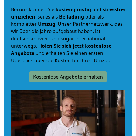
Bei uns können Sie
kostengünstig
und
stressfrei
umziehen
, sei es als
Beiladung
oder als
kompletter
Umzug
. Unser Partnernetzwerk, das
wir über die Jahre aufgebaut haben, ist
deutschlandweit und sogar international
unterwegs.
Holen Sie sich jetzt kostenlose
Angebote
und erhalten Sie einen ersten
Überblick über die Kosten für Ihren Umzug.
Kostenlose Angebote erhalten