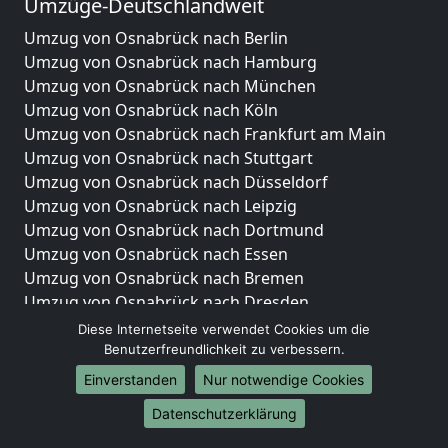
Umzüge-Deutschlandweit
Umzug von Osnabrück nach Berlin
Umzug von Osnabrück nach Hamburg
Umzug von Osnabrück nach München
Umzug von Osnabrück nach Köln
Umzug von Osnabrück nach Frankfurt am Main
Umzug von Osnabrück nach Stuttgart
Umzug von Osnabrück nach Düsseldorf
Umzug von Osnabrück nach Leipzig
Umzug von Osnabrück nach Dortmund
Umzug von Osnabrück nach Essen
Umzug von Osnabrück nach Bremen
Umzug von Osnabrück nach Dresden
Umzug von Osnabrück nach Hannover
Diese Internetseite verwendet Cookies um die
Umzug von Osnabrück nach Nürnberg
Benutzerfreundlichkeit zu verbessern.
Umzug von Osnabrück nach Duisburg
Einverstanden
Nur notwendige Cookies
Umzug von Osnabrück nach Bochum
Datenschutzerklärung
Umzug von Osnabrück nach Wuppertal
Umzug von Osnabrück nach Bielefeld