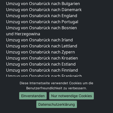
Umzug von Osnabrück nach Bulgarien
Umzug von Osnabrück nach Dänemark
Umzug von Osnabrück nach England
Umzug von Osnabrück nach Portugal
Umzug von Osnabrück nach Bosnien
und Herzegowina
Umzug von Osnabrück nach Irland
Umzug von Osnabrück nach Lettland
Umzug von Osnabrück nach Zypern
Umzug von Osnabrück nach Kroatien
Umzug von Osnabrück nach Estland
Umzug von Osnabrück nach Finnland
Umzug von Osnabrück nach Frankreich
Umzug von Osnabrück nach Griechenland
Diese Internetseite verwendet Cookies um die
Umzug von Osnabrück nach Italien
Benutzerfreundlichkeit zu verbessern.
Umzug von Osnabrück nach Liechtenstein
Einverstanden
Nur notwendige Cookies
Umzug von Osnabrück nach Luxemburg
Datenschutzerklärung
Umzug von Osnabrück nach Niederlande
Umzug von Osnabrück nach Norwegen