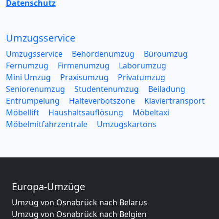
Datenschutz
Umzugsservice
Umzugsservice
Behördenumzug
Büroumzug
Fernumzug
Firmenumzug
Laborumzug
Mini Umzug
Praxisumzug
Privatumzug
Seniorenumzug
Studentenumzug
Beiladung
Entrümpelung
Halteverbotszone
Klaviertransport
Möbellift
Haushaltsauflösung
Möbeltaxi
Möbelmitfahrzentrale
Umzugskartons
Europa-Umzüge
Umzug von Osnabrück nach Belarus
Umzug von Osnabrück nach Belgien