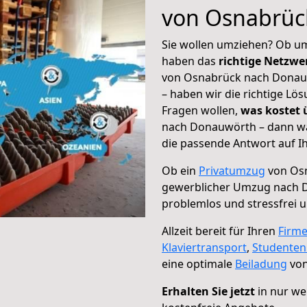
von Osnabrüc
Sie wollen umziehen? Ob um
haben das
richtige Netzw
von Osnabrück nach Donauw
– haben wir die richtige Lö
Fragen wollen,
was kostet
nach Donauwörth – dann wä
die passende Antwort auf Ih
Ob ein
Privatumzug
von Osn
gewerblicher Umzug nach 
problemlos und stressfrei 
Allzeit bereit für Ihren
Firm
Klaviertransport
,
Studente
eine optimale
Beiladung
von
Erhalten Sie jetzt
in nur we