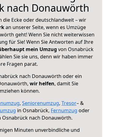
k nach Donauwörth
 die Ecke oder deutschlandweit – wir
erk
an unserer Seite, wenn es Umzüge
örth geht! Wenn Sie nicht weiterwissen
sung für Sie! Wenn Sie Antworten auf Ihre
 überhaupt mein Umzug
von Osnabrück
hlen Sie sie uns, denn wir haben immer
re Fragen parat.
abrück nach Donauwörth oder ein
Donauwörth,
wir helfen
, damit Sie
umziehen können.
enumzug
,
Seniorenumzug
,
Tresor
– &
numzug
in Osnabrück,
Fernumzug
oder
 Osnabrück nach Donauwörth.
nigen Minuten unverbindliche und