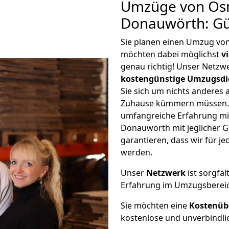
Umzüge von Os
Donauwörth: Gü
Sie planen einen Umzug v
möchten dabei möglichst
v
genau richtig! Unser Netzw
kostengünstige Umzugsdi
Sie sich um nichts anderes 
Zuhause kümmern müssen. W
umfangreiche Erfahrung m
Donauwörth mit jeglicher 
garantieren, dass wir für j
werden.
Unser
Netzwerk
ist sorgfäl
Erfahrung im Umzugsberei
Sie möchten eine
Kostenüb
kostenlose und unverbindli