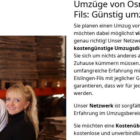
Umzüge von Osn
Fils: Günstig u
Sie planen einen Umzug von
möchten dabei möglichst
v
genau richtig! Unser Netzw
kostengünstige Umzugsdi
Sie sich um nichts anderes 
Zuhause kümmern müssen. W
umfangreiche Erfahrung m
Eislingen-Fils mit jeglich
garantieren, dass wir für j
werden.
Unser
Netzwerk
ist sorgfäl
Erfahrung im Umzugsberei
Sie möchten eine
Kostenüb
kostenlose und unverbindli