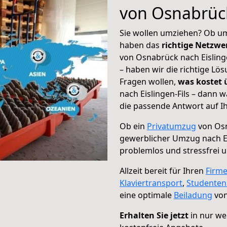
von Osnabrück
Sie wollen umziehen? Ob um
haben das
richtige Netzw
von Osnabrück nach Eislinge
– haben wir die richtige Lö
Fragen wollen,
was kostet
nach Eislingen-Fils – dann 
die passende Antwort auf Ih
Ob ein
Privatumzug
von Osn
gewerblicher Umzug nach Ei
problemlos und stressfrei 
Allzeit bereit für Ihren
Firm
Klaviertransport
,
Studente
eine optimale
Beiladung
von
Erhalten Sie jetzt
in nur we