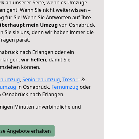
erk
an unserer Seite, wenn es Umzüge
n geht! Wenn Sie nicht weiterwissen –
ng für Sie! Wenn Sie Antworten auf Ihre
 überhaupt mein Umzug
von Osnabrück
n Sie sie uns, denn wir haben immer die
Fragen parat.
abrück nach Erlangen oder ein
Erlangen,
wir helfen
, damit Sie
umziehen können.
enumzug
,
Seniorenumzug
,
Tresor
– &
numzug
in Osnabrück,
Fernumzug
oder
 Osnabrück nach Erlangen.
nigen Minuten unverbindliche und
se Angebote erhalten