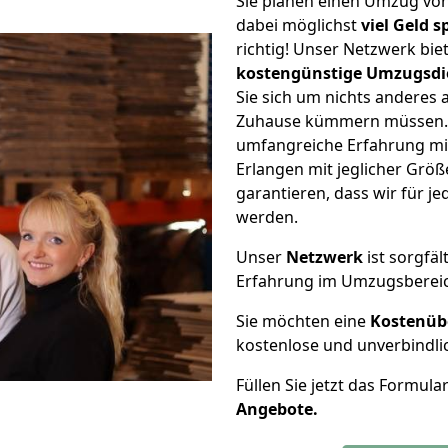
Sie planen einen Umzug vo
dabei möglichst
viel Geld 
richtig! Unser Netzwerk bi
kostengünstige Umzugsdi
Sie sich um nichts anderes 
Zuhause kümmern müssen. W
umfangreiche Erfahrung m
Erlangen mit jeglicher Gr
garantieren, dass wir für j
werden.
Unser
Netzwerk
ist sorgfäl
Erfahrung im Umzugsberei
Sie möchten eine
Kostenüb
kostenlose und unverbindli
Füllen Sie jetzt das Formula
Angebote.