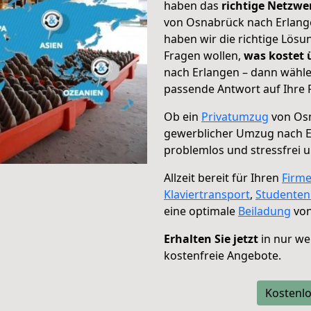
haben das
richtige Netzw
von Osnabrück nach Erlange
haben wir die richtige Lösu
Fragen wollen,
was kostet
nach Erlangen – dann wähle
passende Antwort auf Ihre 
Ob ein
Privatumzug
von Osn
gewerblicher Umzug nach 
problemlos und stressfrei 
Allzeit bereit für Ihren
Firm
Klaviertransport
,
Studente
eine optimale
Beiladung
von
Erhalten Sie jetzt
in nur we
kostenfreie Angebote.
Kostenlo