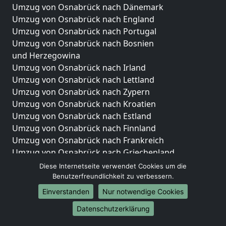
Umzug von Osnabrück nach Dänemark
Umzug von Osnabrück nach England
Umzug von Osnabrück nach Portugal
Umzug von Osnabrück nach Bosnien
und Herzegowina
Umzug von Osnabrück nach Irland
Umzug von Osnabrück nach Lettland
Umzug von Osnabrück nach Zypern
Umzug von Osnabrück nach Kroatien
Umzug von Osnabrück nach Estland
Umzug von Osnabrück nach Finnland
Umzug von Osnabrück nach Frankreich
Umzug von Osnabrück nach Griechenland
Umzug von Osnabrück nach Italien
Diese Internetseite verwendet Cookies um die
Umzug von Osnabrück nach Liechtenstein
Benutzerfreundlichkeit zu verbessern.
Umzug von Osnabrück nach Luxemburg
Einverstanden
Nur notwendige Cookies
Umzug von Osnabrück nach Niederlande
Datenschutzerklärung
Umzug von Osnabrück nach Norwegen