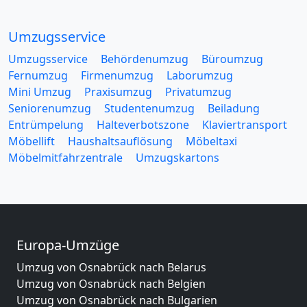
Umzugsservice
Umzugsservice
Behördenumzug
Büroumzug
Fernumzug
Firmenumzug
Laborumzug
Mini Umzug
Praxisumzug
Privatumzug
Seniorenumzug
Studentenumzug
Beiladung
Entrümpelung
Halteverbotszone
Klaviertransport
Möbellift
Haushaltsauflösung
Möbeltaxi
Möbelmitfahrzentrale
Umzugskartons
Europa-Umzüge
Umzug von Osnabrück nach Belarus
Umzug von Osnabrück nach Belgien
Umzug von Osnabrück nach Bulgarien