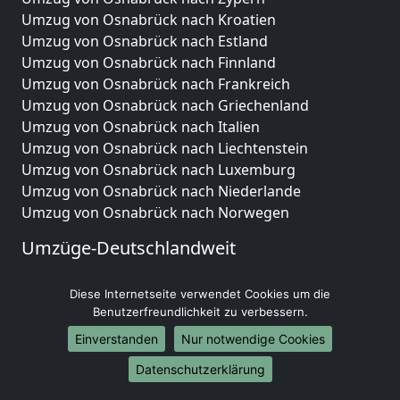
Umzug von Osnabrück nach Kroatien
Umzug von Osnabrück nach Estland
Umzug von Osnabrück nach Finnland
Umzug von Osnabrück nach Frankreich
Umzug von Osnabrück nach Griechenland
Umzug von Osnabrück nach Italien
Umzug von Osnabrück nach Liechtenstein
Umzug von Osnabrück nach Luxemburg
Umzug von Osnabrück nach Niederlande
Umzug von Osnabrück nach Norwegen
Umzüge-Deutschlandweit
Umzug von Osnabrück nach Berlin
Diese Internetseite verwendet Cookies um die
Umzug von Osnabrück nach Hamburg
Benutzerfreundlichkeit zu verbessern.
Umzug von Osnabrück nach München
Umzug von Osnabrück nach Köln
Einverstanden
Nur notwendige Cookies
Umzug von Osnabrück nach Frankfurt am Main
Datenschutzerklärung
Umzug von Osnabrück nach Stuttgart