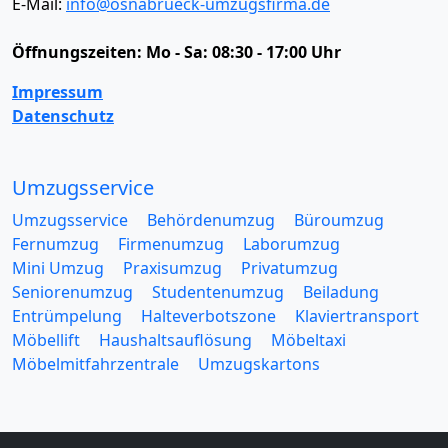
E-Mail:
info@osnabrueck-umzugsfirma.de
Öffnungszeiten:
Mo - Sa: 08:30 - 17:00 Uhr
Impressum
Datenschutz
Umzugsservice
Umzugsservice
Behördenumzug
Büroumzug
Fernumzug
Firmenumzug
Laborumzug
Mini Umzug
Praxisumzug
Privatumzug
Seniorenumzug
Studentenumzug
Beiladung
Entrümpelung
Halteverbotszone
Klaviertransport
Möbellift
Haushaltsauflösung
Möbeltaxi
Möbelmitfahrzentrale
Umzugskartons