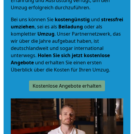
Erfahrung und Ausrüstung verfügt, um den
Umzug erfolgreich durchzuführen.
Bei uns können Sie
kostengünstig
und
stressfrei
umziehen
, sei es als
Beiladung
oder als
kompletter
Umzug
. Unser Partnernetzwerk, das
wir über die Jahre aufgebaut haben, ist
deutschlandweit und sogar international
unterwegs.
Holen Sie sich jetzt kostenlose
Angebote
und erhalten Sie einen ersten
Überblick über die Kosten für Ihren Umzug.
Kostenlose Angebote erhalten