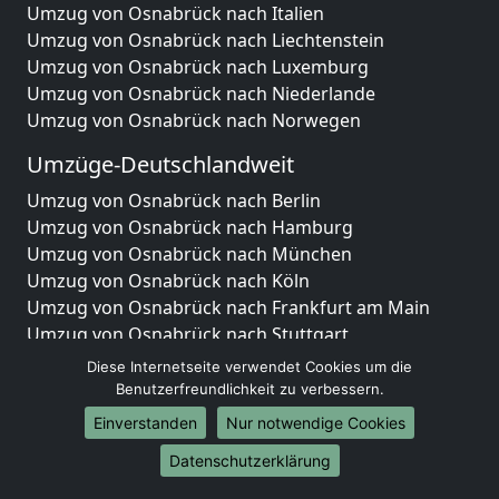
Umzug von Osnabrück nach Italien
Umzug von Osnabrück nach Liechtenstein
Umzug von Osnabrück nach Luxemburg
Umzug von Osnabrück nach Niederlande
Umzug von Osnabrück nach Norwegen
Umzüge-Deutschlandweit
Umzug von Osnabrück nach Berlin
Umzug von Osnabrück nach Hamburg
Umzug von Osnabrück nach München
Umzug von Osnabrück nach Köln
Umzug von Osnabrück nach Frankfurt am Main
Umzug von Osnabrück nach Stuttgart
Umzug von Osnabrück nach Düsseldorf
Diese Internetseite verwendet Cookies um die
Umzug von Osnabrück nach Leipzig
Benutzerfreundlichkeit zu verbessern.
Umzug von Osnabrück nach Dortmund
Einverstanden
Nur notwendige Cookies
Umzug von Osnabrück nach Essen
Datenschutzerklärung
Umzug von Osnabrück nach Bremen
Umzug von Osnabrück nach Dresden