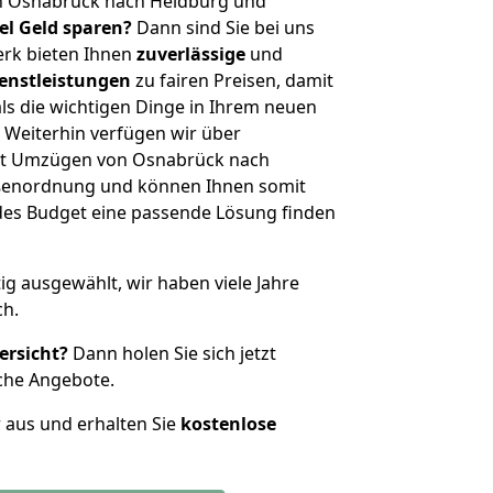
n Osnabrück nach Heldburg und
iel Geld sparen?
Dann sind Sie bei uns
erk bieten Ihnen
zuverlässige
und
enstleistungen
zu fairen Preisen, damit
als die wichtigen Dinge in Ihrem neuen
eiterhin verfügen wir über
it Umzügen von Osnabrück nach
ößenordnung und können Ihnen somit
edes Budget eine passende Lösung finden
tig ausgewählt, wir haben viele Jahre
ch.
ersicht?
Dann holen Sie sich jetzt
che Angebote.
r aus und erhalten Sie
kostenlose