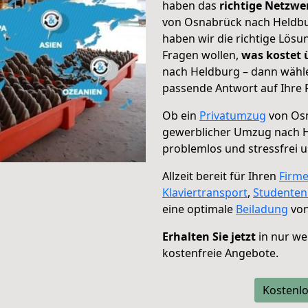
haben das
richtige Netzw
von Osnabrück nach Heldbur
haben wir die richtige Lösu
Fragen wollen,
was kostet
nach Heldburg – dann wähle
passende Antwort auf Ihre 
Ob ein
Privatumzug
von Osn
gewerblicher Umzug nach 
problemlos und stressfrei 
Allzeit bereit für Ihren
Firm
Klaviertransport
,
Studente
eine optimale
Beiladung
von
Erhalten Sie jetzt
in nur we
kostenfreie Angebote.
Kostenlo