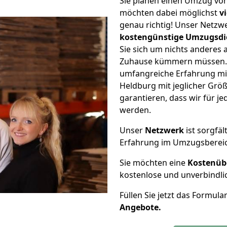
Sie planen einen Umzug vo
möchten dabei möglichst
v
genau richtig! Unser Netzw
kostengünstige Umzugsdi
Sie sich um nichts anderes 
Zuhause kümmern müssen. W
umfangreiche Erfahrung m
Heldburg mit jeglicher Gr
garantieren, dass wir für j
werden.
Unser
Netzwerk
ist sorgfäl
Erfahrung im Umzugsberei
Sie möchten eine
Kostenüb
kostenlose und unverbindli
Füllen Sie jetzt das Formula
Angebote.