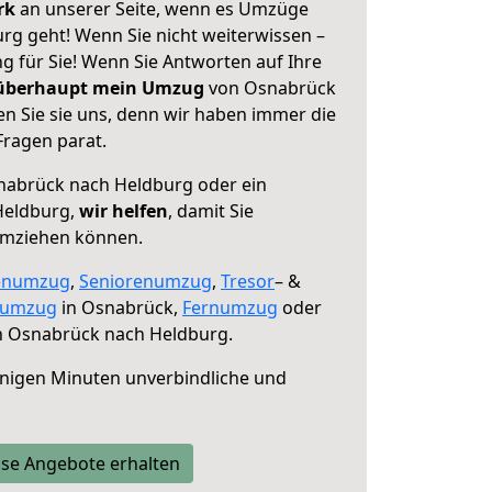
erk
an unserer Seite, wenn es Umzüge
g geht! Wenn Sie nicht weiterwissen –
ng für Sie! Wenn Sie Antworten auf Ihre
 überhaupt mein Umzug
von Osnabrück
n Sie sie uns, denn wir haben immer die
Fragen parat.
abrück nach Heldburg oder ein
Heldburg,
wir helfen
, damit Sie
umziehen können.
enumzug
,
Seniorenumzug
,
Tresor
– &
numzug
in Osnabrück,
Fernumzug
oder
 Osnabrück nach Heldburg.
nigen Minuten unverbindliche und
se Angebote erhalten