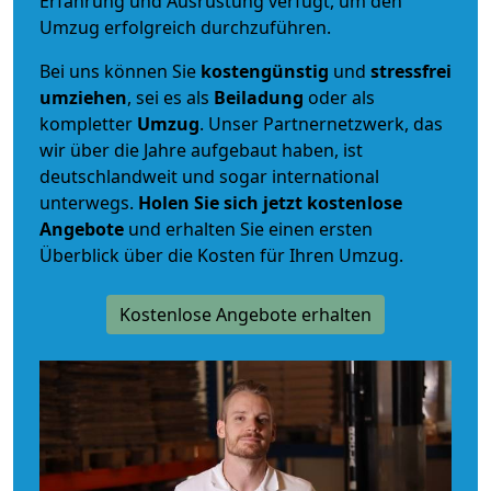
Erfahrung und Ausrüstung verfügt, um den
Umzug erfolgreich durchzuführen.
Bei uns können Sie
kostengünstig
und
stressfrei
umziehen
, sei es als
Beiladung
oder als
kompletter
Umzug
. Unser Partnernetzwerk, das
wir über die Jahre aufgebaut haben, ist
deutschlandweit und sogar international
unterwegs.
Holen Sie sich jetzt kostenlose
Angebote
und erhalten Sie einen ersten
Überblick über die Kosten für Ihren Umzug.
Kostenlose Angebote erhalten