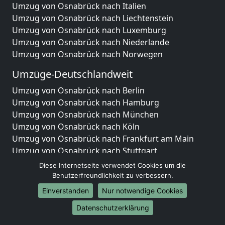
Umzug von Osnabrück nach Italien
Umzug von Osnabrück nach Liechtenstein
Umzug von Osnabrück nach Luxemburg
Umzug von Osnabrück nach Niederlande
Umzug von Osnabrück nach Norwegen
Umzüge-Deutschlandweit
Umzug von Osnabrück nach Berlin
Umzug von Osnabrück nach Hamburg
Umzug von Osnabrück nach München
Umzug von Osnabrück nach Köln
Umzug von Osnabrück nach Frankfurt am Main
Umzug von Osnabrück nach Stuttgart
Umzug von Osnabrück nach Düsseldorf
Diese Internetseite verwendet Cookies um die
Umzug von Osnabrück nach Leipzig
Benutzerfreundlichkeit zu verbessern.
Umzug von Osnabrück nach Dortmund
Einverstanden
Nur notwendige Cookies
Umzug von Osnabrück nach Essen
Datenschutzerklärung
Umzug von Osnabrück nach Bremen
Umzug von Osnabrück nach Dresden