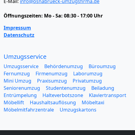
E-Mail:
info@osnabrueck-umzugsfirma.de
Öffnungszeiten:
Mo - Sa: 08:30 - 17:00 Uhr
Impressum
Datenschutz
Umzugsservice
Umzugsservice
Behördenumzug
Büroumzug
Fernumzug
Firmenumzug
Laborumzug
Mini Umzug
Praxisumzug
Privatumzug
Seniorenumzug
Studentenumzug
Beiladung
Entrümpelung
Halteverbotszone
Klaviertransport
Möbellift
Haushaltsauflösung
Möbeltaxi
Möbelmitfahrzentrale
Umzugskartons