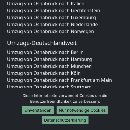
Umzug von Osnabrück nach Italien
Umzug von Osnabrück nach Liechtenstein
Umzug von Osnabrück nach Luxemburg
Umzug von Osnabrück nach Niederlande
Umzug von Osnabrück nach Norwegen
Umzüge-Deutschlandweit
Umzug von Osnabrück nach Berlin
Umzug von Osnabrück nach Hamburg
Umzug von Osnabrück nach München
Umzug von Osnabrück nach Köln
Umzug von Osnabrück nach Frankfurt am Main
Umzug von Osnabrück nach Stuttgart
Umzug von Osnabrück nach Düsseldorf
Diese Internetseite verwendet Cookies um die
Umzug von Osnabrück nach Leipzig
Benutzerfreundlichkeit zu verbessern.
Umzug von Osnabrück nach Dortmund
Einverstanden
Nur notwendige Cookies
Umzug von Osnabrück nach Essen
Datenschutzerklärung
Umzug von Osnabrück nach Bremen
Umzug von Osnabrück nach Dresden