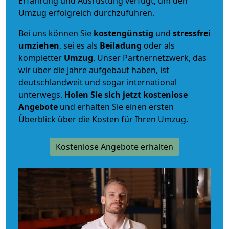
Erfahrung und Ausrüstung verfügt, um den
Umzug erfolgreich durchzuführen.
Bei uns können Sie
kostengünstig
und
stressfrei
umziehen
, sei es als
Beiladung
oder als
kompletter
Umzug
. Unser Partnernetzwerk, das
wir über die Jahre aufgebaut haben, ist
deutschlandweit und sogar international
unterwegs.
Holen Sie sich jetzt kostenlose
Angebote
und erhalten Sie einen ersten
Überblick über die Kosten für Ihren Umzug.
Kostenlose Angebote erhalten