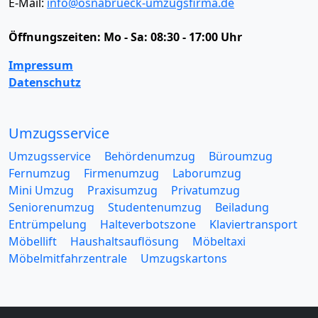
E-Mail:
info@osnabrueck-umzugsfirma.de
Öffnungszeiten:
Mo - Sa: 08:30 - 17:00 Uhr
Impressum
Datenschutz
Umzugsservice
Umzugsservice
Behördenumzug
Büroumzug
Fernumzug
Firmenumzug
Laborumzug
Mini Umzug
Praxisumzug
Privatumzug
Seniorenumzug
Studentenumzug
Beiladung
Entrümpelung
Halteverbotszone
Klaviertransport
Möbellift
Haushaltsauflösung
Möbeltaxi
Möbelmitfahrzentrale
Umzugskartons