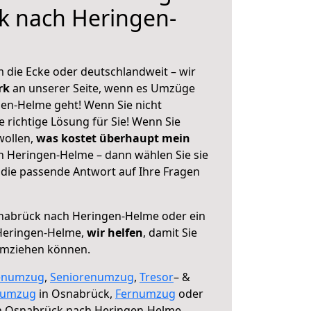
k nach Heringen-
 die Ecke oder deutschlandweit – wir
erk
an unserer Seite, wenn es Umzüge
en-Helme geht! Wenn Sie nicht
e richtige Lösung für Sie! Wenn Sie
wollen,
was kostet überhaupt mein
 Heringen-Helme – dann wählen Sie sie
die passende Antwort auf Ihre Fragen
abrück nach Heringen-Helme oder ein
Heringen-Helme,
wir helfen
, damit Sie
umziehen können.
enumzug
,
Seniorenumzug
,
Tresor
– &
numzug
in Osnabrück,
Fernumzug
oder
 Osnabrück nach Heringen-Helme.