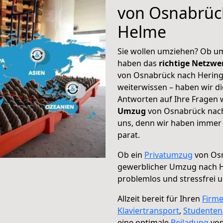
von Osnabrüc
Helme
Sie wollen umziehen? Ob um
haben das
richtige Netzw
von Osnabrück nach Hering
weiterwissen – haben wir di
Antworten auf Ihre Fragen 
Umzug
von Osnabrück nach
uns, denn wir haben immer 
parat.
Ob ein
Privatumzug
von Osn
gewerblicher Umzug nach 
problemlos und stressfrei 
Allzeit bereit für Ihren
Firm
Klaviertransport
,
Studente
eine optimale
Beiladung
von