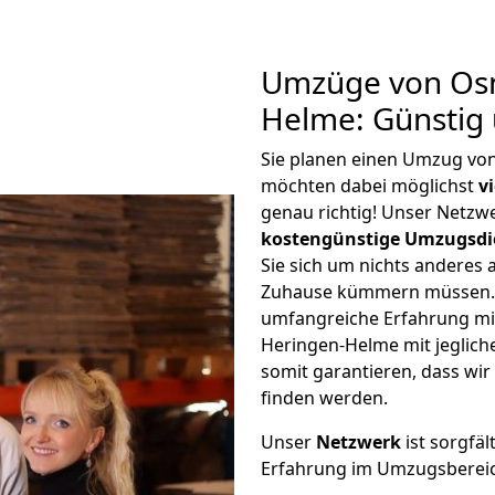
Umzüge von Osn
Helme: Günstig
Sie planen einen Umzug vo
möchten dabei möglichst
v
genau richtig! Unser Netzw
kostengünstige Umzugsdi
Sie sich um nichts anderes 
Zuhause kümmern müssen. W
umfangreiche Erfahrung m
Heringen-Helme mit jeglic
somit garantieren, dass wi
finden werden.
Unser
Netzwerk
ist sorgfäl
Erfahrung im Umzugsberei