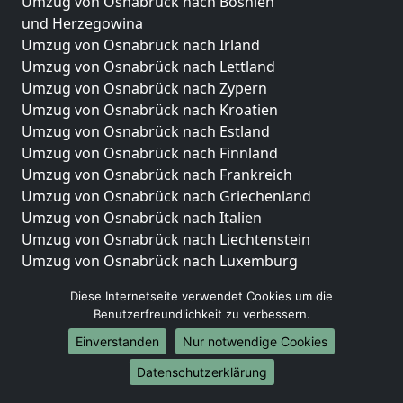
Umzug von Osnabrück nach Bosnien
und Herzegowina
Umzug von Osnabrück nach Irland
Umzug von Osnabrück nach Lettland
Umzug von Osnabrück nach Zypern
Umzug von Osnabrück nach Kroatien
Umzug von Osnabrück nach Estland
Umzug von Osnabrück nach Finnland
Umzug von Osnabrück nach Frankreich
Umzug von Osnabrück nach Griechenland
Umzug von Osnabrück nach Italien
Umzug von Osnabrück nach Liechtenstein
Umzug von Osnabrück nach Luxemburg
Umzug von Osnabrück nach Niederlande
Diese Internetseite verwendet Cookies um die
Umzug von Osnabrück nach Norwegen
Benutzerfreundlichkeit zu verbessern.
Umzüge-Deutschlandweit
Einverstanden
Nur notwendige Cookies
Umzug von Osnabrück nach Berlin
Datenschutzerklärung
Umzug von Osnabrück nach Hamburg