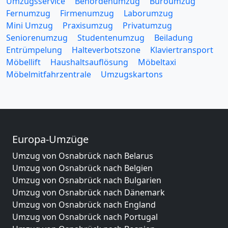
Umzugsservice
Behördenumzug
Büroumzug
Fernumzug
Firmenumzug
Laborumzug
Mini Umzug
Praxisumzug
Privatumzug
Seniorenumzug
Studentenumzug
Beiladung
Entrümpelung
Halteverbotszone
Klaviertransport
Möbellift
Haushaltsauflösung
Möbeltaxi
Möbelmitfahrzentrale
Umzugskartons
Europa-Umzüge
Umzug von Osnabrück nach Belarus
Umzug von Osnabrück nach Belgien
Umzug von Osnabrück nach Bulgarien
Umzug von Osnabrück nach Dänemark
Umzug von Osnabrück nach England
Umzug von Osnabrück nach Portugal