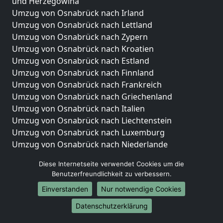
und Herzegowina
Umzug von Osnabrück nach Irland
Umzug von Osnabrück nach Lettland
Umzug von Osnabrück nach Zypern
Umzug von Osnabrück nach Kroatien
Umzug von Osnabrück nach Estland
Umzug von Osnabrück nach Finnland
Umzug von Osnabrück nach Frankreich
Umzug von Osnabrück nach Griechenland
Umzug von Osnabrück nach Italien
Umzug von Osnabrück nach Liechtenstein
Umzug von Osnabrück nach Luxemburg
Umzug von Osnabrück nach Niederlande
Umzug von Osnabrück nach Norwegen
Diese Internetseite verwendet Cookies um die
Umzüge-Deutschlandweit
Benutzerfreundlichkeit zu verbessern.
Einverstanden
Nur notwendige Cookies
Umzug von Osnabrück nach Berlin
Umzug von Osnabrück nach Hamburg
Datenschutzerklärung
Umzug von Osnabrück nach München