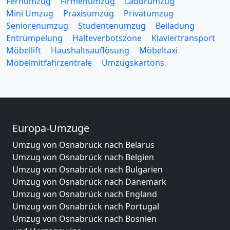
Fernumzug
Firmenumzug
Laborumzug
Mini Umzug
Praxisumzug
Privatumzug
Seniorenumzug
Studentenumzug
Beiladung
Entrümpelung
Halteverbotszone
Klaviertransport
Möbellift
Haushaltsauflösung
Möbeltaxi
Möbelmitfahrzentrale
Umzugskartons
Europa-Umzüge
Umzug von Osnabrück nach Belarus
Umzug von Osnabrück nach Belgien
Umzug von Osnabrück nach Bulgarien
Umzug von Osnabrück nach Dänemark
Umzug von Osnabrück nach England
Umzug von Osnabrück nach Portugal
Umzug von Osnabrück nach Bosnien