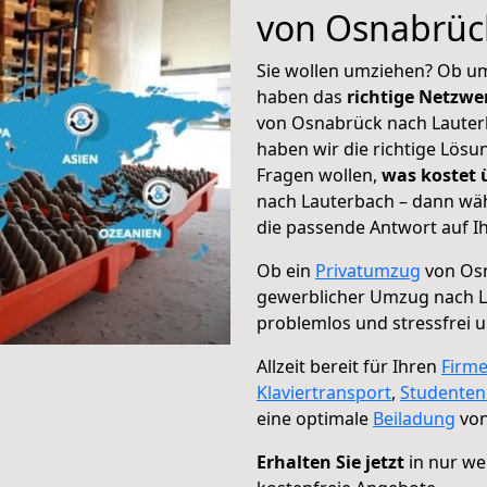
von Osnabrüc
Sie wollen umziehen? Ob um
haben das
richtige Netzw
von Osnabrück nach Lauterb
haben wir die richtige Lösu
Fragen wollen,
was kostet
nach Lauterbach – dann wäh
die passende Antwort auf Ih
Ob ein
Privatumzug
von Osn
gewerblicher Umzug nach 
problemlos und stressfrei 
Allzeit bereit für Ihren
Firm
Klaviertransport
,
Studente
eine optimale
Beiladung
von
Erhalten Sie jetzt
in nur we