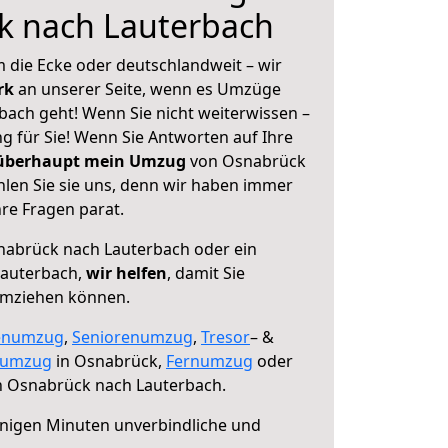
k nach Lauterbach
 die Ecke oder deutschlandweit – wir
erk
an unserer Seite, wenn es Umzüge
ach geht! Wenn Sie nicht weiterwissen –
ng für Sie! Wenn Sie Antworten auf Ihre
 überhaupt mein Umzug
von Osnabrück
len Sie sie uns, denn wir haben immer
re Fragen parat.
abrück nach Lauterbach oder ein
Lauterbach,
wir helfen
, damit Sie
umziehen können.
enumzug
,
Seniorenumzug
,
Tresor
– &
numzug
in Osnabrück,
Fernumzug
oder
 Osnabrück nach Lauterbach.
nigen Minuten unverbindliche und