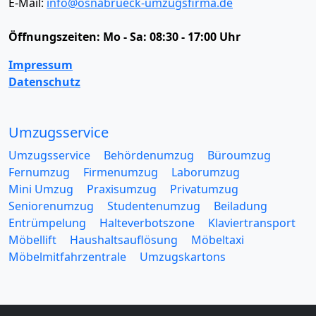
E-Mail:
info@osnabrueck-umzugsfirma.de
Öffnungszeiten:
Mo - Sa: 08:30 - 17:00 Uhr
Impressum
Datenschutz
Umzugsservice
Umzugsservice
Behördenumzug
Büroumzug
Fernumzug
Firmenumzug
Laborumzug
Mini Umzug
Praxisumzug
Privatumzug
Seniorenumzug
Studentenumzug
Beiladung
Entrümpelung
Halteverbotszone
Klaviertransport
Möbellift
Haushaltsauflösung
Möbeltaxi
Möbelmitfahrzentrale
Umzugskartons