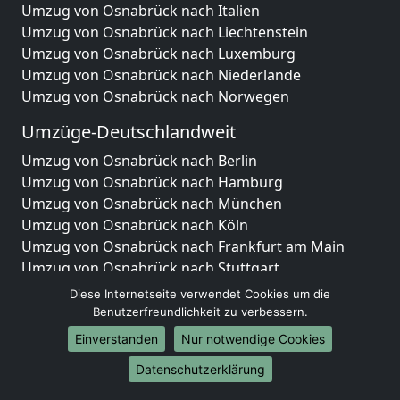
Umzug von Osnabrück nach Italien
Umzug von Osnabrück nach Liechtenstein
Umzug von Osnabrück nach Luxemburg
Umzug von Osnabrück nach Niederlande
Umzug von Osnabrück nach Norwegen
Umzüge-Deutschlandweit
Umzug von Osnabrück nach Berlin
Umzug von Osnabrück nach Hamburg
Umzug von Osnabrück nach München
Umzug von Osnabrück nach Köln
Umzug von Osnabrück nach Frankfurt am Main
Umzug von Osnabrück nach Stuttgart
Umzug von Osnabrück nach Düsseldorf
Diese Internetseite verwendet Cookies um die
Umzug von Osnabrück nach Leipzig
Benutzerfreundlichkeit zu verbessern.
Umzug von Osnabrück nach Dortmund
Einverstanden
Nur notwendige Cookies
Umzug von Osnabrück nach Essen
Datenschutzerklärung
Umzug von Osnabrück nach Bremen
Umzug von Osnabrück nach Dresden