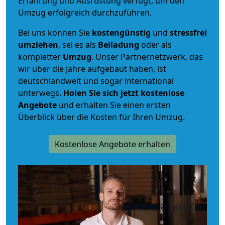
Erfahrung und Ausrüstung verfügt, um den
Umzug erfolgreich durchzuführen.
Bei uns können Sie
kostengünstig
und
stressfrei
umziehen
, sei es als
Beiladung
oder als
kompletter
Umzug
. Unser Partnernetzwerk, das
wir über die Jahre aufgebaut haben, ist
deutschlandweit und sogar international
unterwegs.
Holen Sie sich jetzt kostenlose
Angebote
und erhalten Sie einen ersten
Überblick über die Kosten für Ihren Umzug.
Kostenlose Angebote erhalten