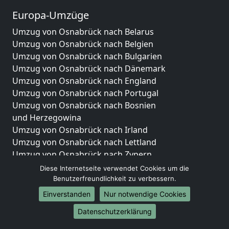
Europa-Umzüge
Umzug von Osnabrück nach Belarus
Umzug von Osnabrück nach Belgien
Umzug von Osnabrück nach Bulgarien
Umzug von Osnabrück nach Dänemark
Umzug von Osnabrück nach England
Umzug von Osnabrück nach Portugal
Umzug von Osnabrück nach Bosnien
und Herzegowina
Umzug von Osnabrück nach Irland
Umzug von Osnabrück nach Lettland
Umzug von Osnabrück nach Zypern
Umzug von Osnabrück nach Kroatien
Diese Internetseite verwendet Cookies um die
Umzug von Osnabrück nach Estland
Benutzerfreundlichkeit zu verbessern.
Umzug von Osnabrück nach Finnland
Einverstanden
Nur notwendige Cookies
Umzug von Osnabrück nach Frankreich
Datenschutzerklärung
Umzug von Osnabrück nach Griechenland
Umzug von Osnabrück nach Italien