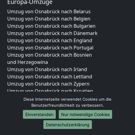
Europa-Umzüge
Umzug von Osnabrück nach Belarus
Umzug von Osnabrück nach Belgien
Umzug von Osnabrück nach Bulgarien
Umzug von Osnabrück nach Dänemark
Umzug von Osnabrück nach England
Umzug von Osnabrück nach Portugal
Umzug von Osnabrück nach Bosnien
und Herzegowina
Umzug von Osnabrück nach Irland
Umzug von Osnabrück nach Lettland
Umzug von Osnabrück nach Zypern
Umzug von Osnabrück nach Kroatien
Umzug von Osnabrück nach Estland
Diese Internetseite verwendet Cookies um die
Umzug von Osnabrück nach Finnland
Benutzerfreundlichkeit zu verbessern.
Umzug von Osnabrück nach Frankreich
Einverstanden
Nur notwendige Cookies
Umzug von Osnabrück nach Griechenland
Datenschutzerklärung
Umzug von Osnabrück nach Italien
Umzug von Osnabrück nach Liechtenstein