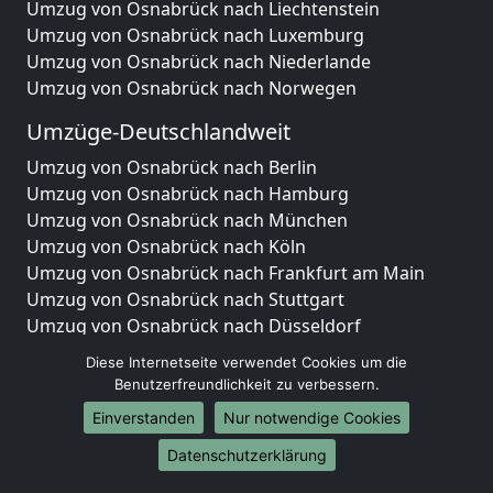
Umzug von Osnabrück nach Liechtenstein
Umzug von Osnabrück nach Luxemburg
Umzug von Osnabrück nach Niederlande
Umzug von Osnabrück nach Norwegen
Umzüge-Deutschlandweit
Umzug von Osnabrück nach Berlin
Umzug von Osnabrück nach Hamburg
Umzug von Osnabrück nach München
Umzug von Osnabrück nach Köln
Umzug von Osnabrück nach Frankfurt am Main
Umzug von Osnabrück nach Stuttgart
Umzug von Osnabrück nach Düsseldorf
Umzug von Osnabrück nach Leipzig
Diese Internetseite verwendet Cookies um die
Umzug von Osnabrück nach Dortmund
Benutzerfreundlichkeit zu verbessern.
Umzug von Osnabrück nach Essen
Einverstanden
Nur notwendige Cookies
Umzug von Osnabrück nach Bremen
Umzug von Osnabrück nach Dresden
Datenschutzerklärung
Umzug von Osnabrück nach Hannover