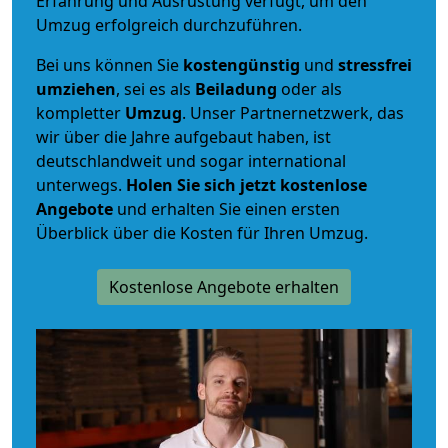
Erfahrung und Ausrüstung verfügt, um den
Umzug erfolgreich durchzuführen.
Bei uns können Sie
kostengünstig
und
stressfrei
umziehen
, sei es als
Beiladung
oder als
kompletter
Umzug
. Unser Partnernetzwerk, das
wir über die Jahre aufgebaut haben, ist
deutschlandweit und sogar international
unterwegs.
Holen Sie sich jetzt kostenlose
Angebote
und erhalten Sie einen ersten
Überblick über die Kosten für Ihren Umzug.
Kostenlose Angebote erhalten