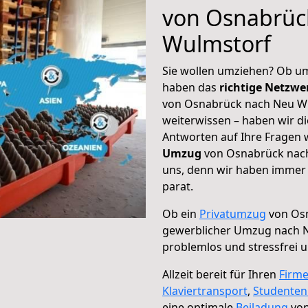
von Osnabrüc
Wulmstorf
Sie wollen umziehen? Ob um
haben das
richtige Netzw
von Osnabrück nach Neu Wu
weiterwissen – haben wir di
Antworten auf Ihre Fragen 
Umzug
von Osnabrück nach
uns, denn wir haben immer 
parat.
Ob ein
Privatumzug
von Osn
gewerblicher Umzug nach 
problemlos und stressfrei 
Allzeit bereit für Ihren
Firm
Klaviertransport
,
Studente
eine optimale
Beiladung
von