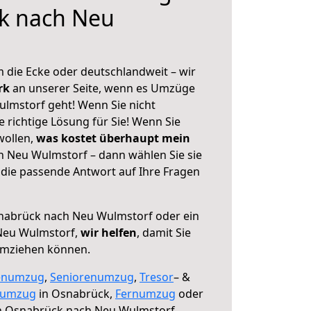
k nach Neu
 die Ecke oder deutschlandweit – wir
erk
an unserer Seite, wenn es Umzüge
lmstorf geht! Wenn Sie nicht
e richtige Lösung für Sie! Wenn Sie
wollen,
was kostet überhaupt mein
 Neu Wulmstorf – dann wählen Sie sie
die passende Antwort auf Ihre Fragen
abrück nach Neu Wulmstorf oder ein
Neu Wulmstorf,
wir helfen
, damit Sie
umziehen können.
enumzug
,
Seniorenumzug
,
Tresor
– &
numzug
in Osnabrück,
Fernumzug
oder
 Osnabrück nach Neu Wulmstorf.