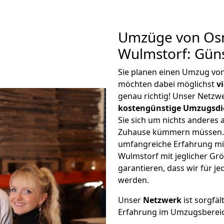
Umzüge von Os
Wulmstorf: Gün
Sie planen einen Umzug vo
möchten dabei möglichst
v
genau richtig! Unser Netzw
kostengünstige Umzugsdi
Sie sich um nichts anderes 
Zuhause kümmern müssen. W
umfangreiche Erfahrung m
Wulmstorf mit jeglicher G
garantieren, dass wir für j
werden.
Unser
Netzwerk
ist sorgfäl
Erfahrung im Umzugsberei