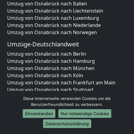
Umzug von Osnabrück nach Italien
Umzug von Osnabrück nach Liechtenstein
Umzug von Osnabrück nach Luxemburg
Umzug von Osnabrück nach Niederlande
Umzug von Osnabrück nach Norwegen
Umzüge-Deutschlandweit
Umzug von Osnabrück nach Berlin
Umzug von Osnabrück nach Hamburg
Umzug von Osnabrück nach München
Umzug von Osnabrück nach Köln
Umzug von Osnabrück nach Frankfurt am Main
Umzug von Osnabrück nach Stuttgart
Umzug von Osnabrück nach Düsseldorf
Diese Internetseite verwendet Cookies um die
Umzug von Osnabrück nach Leipzig
Benutzerfreundlichkeit zu verbessern.
Umzug von Osnabrück nach Dortmund
Einverstanden
Nur notwendige Cookies
Umzug von Osnabrück nach Essen
Datenschutzerklärung
Umzug von Osnabrück nach Bremen
Umzug von Osnabrück nach Dresden