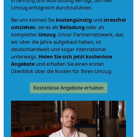
Erfahrung und Ausrüstung verfügt, um den
Umzug erfolgreich durchzuführen.
Bei uns können Sie
kostengünstig
und
stressfrei
umziehen
, sei es als
Beiladung
oder als
kompletter
Umzug
. Unser Partnernetzwerk, das
wir über die Jahre aufgebaut haben, ist
deutschlandweit und sogar international
unterwegs.
Holen Sie sich jetzt kostenlose
Angebote
und erhalten Sie einen ersten
Überblick über die Kosten für Ihren Umzug.
Kostenlose Angebote erhalten