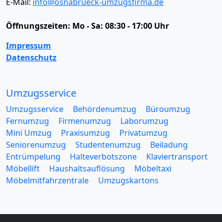
E-Mail:
info@osnabrueck-umzugsfirma.de
Öffnungszeiten:
Mo - Sa: 08:30 - 17:00 Uhr
Impressum
Datenschutz
Umzugsservice
Umzugsservice
Behördenumzug
Büroumzug
Fernumzug
Firmenumzug
Laborumzug
Mini Umzug
Praxisumzug
Privatumzug
Seniorenumzug
Studentenumzug
Beiladung
Entrümpelung
Halteverbotszone
Klaviertransport
Möbellift
Haushaltsauflösung
Möbeltaxi
Möbelmitfahrzentrale
Umzugskartons