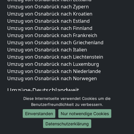
Umzug von Osnabrück nach Zypern
Umzug von Osnabrück nach Kroatien
Umzug von Osnabrück nach Estland
Umzug von Osnabrück nach Finnland
Umzug von Osnabrück nach Frankreich
Umzug von Osnabrück nach Griechenland
Umzug von Osnabrück nach Italien
Umzug von Osnabrück nach Liechtenstein
Umzug von Osnabrück nach Luxemburg
Umzug von Osnabrück nach Niederlande
Umzug von Osnabrück nach Norwegen
Umzüge-Deutschlandweit
Diese Internetseite verwendet Cookies um die
Umzug von Osnabrück nach Berlin
Benutzerfreundlichkeit zu verbessern.
Umzug von Osnabrück nach Hamburg
Umzug von Osnabrück nach München
Einverstanden
Nur notwendige Cookies
Umzug von Osnabrück nach Köln
Datenschutzerklärung
Umzug von Osnabrück nach Frankfurt am Main