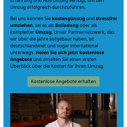
Erfahrung und Ausrüstung verfügt, um den
Umzug erfolgreich durchzuführen.
Bei uns können Sie
kostengünstig
und
stressfrei
umziehen
, sei es als
Beiladung
oder als
kompletter
Umzug
. Unser Partnernetzwerk, das
wir über die Jahre aufgebaut haben, ist
deutschlandweit und sogar international
unterwegs.
Holen Sie sich jetzt kostenlose
Angebote
und erhalten Sie einen ersten
Überblick über die Kosten für Ihren Umzug.
Kostenlose Angebote erhalten