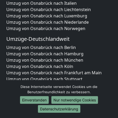
Umzug von Osnabrück nach Italien
Umzug von Osnabrück nach Liechtenstein
Umzug von Osnabrück nach Luxemburg
Umzug von Osnabrück nach Niederlande
Umzug von Osnabrück nach Norwegen
Umzüge-Deutschlandweit
Umzug von Osnabrück nach Berlin
Umzug von Osnabrück nach Hamburg
Umzug von Osnabrück nach München
Umzug von Osnabrück nach Köln
Umzug von Osnabrück nach Frankfurt am Main
Umzug von Osnabrück nach Stuttgart
Umzug von Osnabrück nach Düsseldorf
Diese Internetseite verwendet Cookies um die
Umzug von Osnabrück nach Leipzig
Benutzerfreundlichkeit zu verbessern.
Umzug von Osnabrück nach Dortmund
Einverstanden
Nur notwendige Cookies
Umzug von Osnabrück nach Essen
Datenschutzerklärung
Umzug von Osnabrück nach Bremen
Umzug von Osnabrück nach Dresden