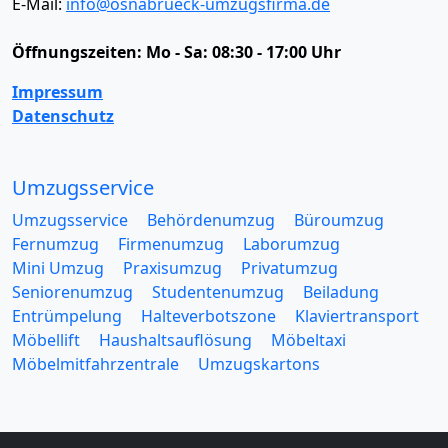
E-Mail:
info@osnabrueck-umzugsfirma.de
Öffnungszeiten:
Mo - Sa: 08:30 - 17:00 Uhr
Impressum
Datenschutz
Umzugsservice
Umzugsservice
Behördenumzug
Büroumzug
Fernumzug
Firmenumzug
Laborumzug
Mini Umzug
Praxisumzug
Privatumzug
Seniorenumzug
Studentenumzug
Beiladung
Entrümpelung
Halteverbotszone
Klaviertransport
Möbellift
Haushaltsauflösung
Möbeltaxi
Möbelmitfahrzentrale
Umzugskartons