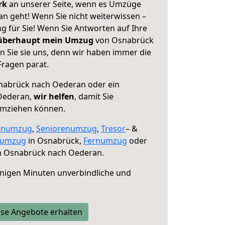
erk
an unserer Seite, wenn es Umzüge
 geht! Wenn Sie nicht weiterwissen –
ng für Sie! Wenn Sie Antworten auf Ihre
 überhaupt mein Umzug
von Osnabrück
 Sie sie uns, denn wir haben immer die
Fragen parat.
abrück nach Oederan oder ein
Oederan,
wir helfen
, damit Sie
umziehen können.
enumzug
,
Seniorenumzug
,
Tresor
– &
numzug
in Osnabrück,
Fernumzug
oder
 Osnabrück nach Oederan.
nigen Minuten unverbindliche und
se Angebote erhalten