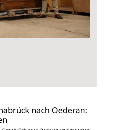
abrück nach Oederan:
en