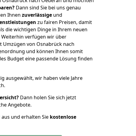
on Osnabrück nach Oederan und möchten
sparen?
Dann sind Sie bei uns genau
eten Ihnen
zuverlässige
und
enstleistungen
zu fairen Preisen, damit
als die wichtigen Dinge in Ihrem neuen
eiterhin verfügen wir über
it Umzügen von Osnabrück nach
ßenordnung und können Ihnen somit
edes Budget eine passende Lösung finden
tig ausgewählt, wir haben viele Jahre
ch.
ersicht?
Dann holen Sie sich jetzt
che Angebote.
r aus und erhalten Sie
kostenlose