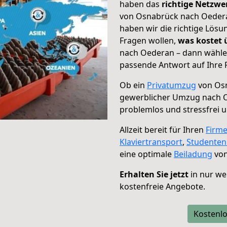
haben das
richtige Netzw
von Osnabrück nach Oederan
haben wir die richtige Lösu
Fragen wollen,
was kostet
nach Oederan – dann wählen
passende Antwort auf Ihre 
Ob ein
Privatumzug
von Osn
gewerblicher Umzug nach 
problemlos und stressfrei 
Allzeit bereit für Ihren
Firm
Klaviertransport
,
Studente
eine optimale
Beiladung
von
Erhalten Sie jetzt
in nur we
kostenfreie Angebote.
Kostenlo