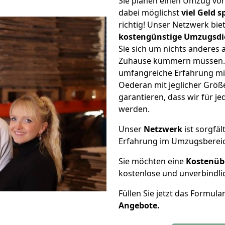
Sie planen einen Umzug v
dabei möglichst
viel Geld 
richtig! Unser Netzwerk bi
kostengünstige Umzugsdi
Sie sich um nichts anderes 
Zuhause kümmern müssen. W
umfangreiche Erfahrung m
Oederan mit jeglicher Grö
garantieren, dass wir für j
werden.
Unser
Netzwerk
ist sorgfäl
Erfahrung im Umzugsberei
Sie möchten eine
Kostenüb
kostenlose und unverbindli
Füllen Sie jetzt das Formula
Angebote.