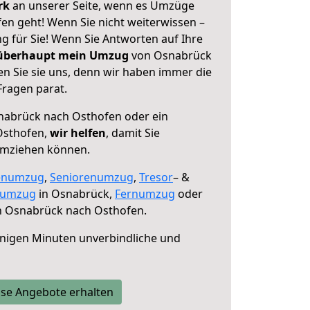
erk
an unserer Seite, wenn es Umzüge
n geht! Wenn Sie nicht weiterwissen –
ng für Sie! Wenn Sie Antworten auf Ihre
 überhaupt mein Umzug
von Osnabrück
n Sie sie uns, denn wir haben immer die
Fragen parat.
abrück nach Osthofen oder ein
Osthofen,
wir helfen
, damit Sie
umziehen können.
enumzug
,
Seniorenumzug
,
Tresor
– &
numzug
in Osnabrück,
Fernumzug
oder
 Osnabrück nach Osthofen.
nigen Minuten unverbindliche und
se Angebote erhalten