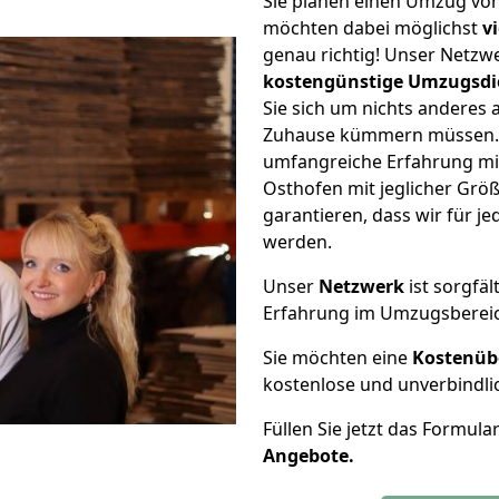
Sie planen einen Umzug vo
möchten dabei möglichst
v
genau richtig! Unser Netzw
kostengünstige Umzugsdi
Sie sich um nichts anderes 
Zuhause kümmern müssen. W
umfangreiche Erfahrung m
Osthofen mit jeglicher Gr
garantieren, dass wir für j
werden.
Unser
Netzwerk
ist sorgfäl
Erfahrung im Umzugsberei
Sie möchten eine
Kostenüb
kostenlose und unverbindli
Füllen Sie jetzt das Formula
Angebote.