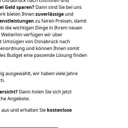
n Osnabrück nach Osthofen und
iel Geld sparen?
Dann sind Sie bei uns
erk bieten Ihnen
zuverlässige
und
enstleistungen
zu fairen Preisen, damit
als die wichtigen Dinge in Ihrem neuen
eiterhin verfügen wir über
it Umzügen von Osnabrück nach
ößenordnung und können Ihnen somit
edes Budget eine passende Lösung finden
tig ausgewählt, wir haben viele Jahre
ch.
ersicht?
Dann holen Sie sich jetzt
che Angebote.
r aus und erhalten Sie
kostenlose