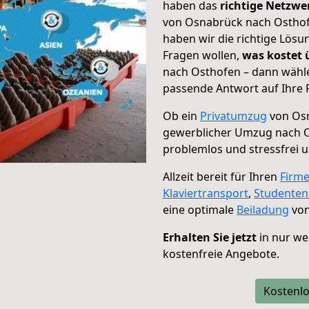
haben das
richtige Netzw
von Osnabrück nach Osthofe
haben wir die richtige Lösu
Fragen wollen,
was kostet
nach Osthofen – dann wähle
passende Antwort auf Ihre 
Ob ein
Privatumzug
von Osn
gewerblicher Umzug nach 
problemlos und stressfrei 
Allzeit bereit für Ihren
Firm
Klaviertransport
,
Studente
eine optimale
Beiladung
von
Erhalten Sie jetzt
in nur we
kostenfreie Angebote.
Kostenlo