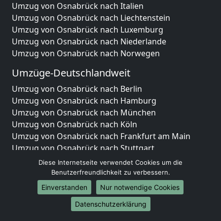
Umzug von Osnabrück nach Italien
Umzug von Osnabrück nach Liechtenstein
Umzug von Osnabrück nach Luxemburg
Umzug von Osnabrück nach Niederlande
Umzug von Osnabrück nach Norwegen
Umzüge-Deutschlandweit
Umzug von Osnabrück nach Berlin
Umzug von Osnabrück nach Hamburg
Umzug von Osnabrück nach München
Umzug von Osnabrück nach Köln
Umzug von Osnabrück nach Frankfurt am Main
Umzug von Osnabrück nach Stuttgart
Umzug von Osnabrück nach Düsseldorf
Diese Internetseite verwendet Cookies um die
Umzug von Osnabrück nach Leipzig
Benutzerfreundlichkeit zu verbessern.
Umzug von Osnabrück nach Dortmund
Einverstanden
Nur notwendige Cookies
Umzug von Osnabrück nach Essen
Datenschutzerklärung
Umzug von Osnabrück nach Bremen
Umzug von Osnabrück nach Dresden