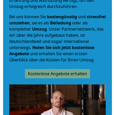
Erfahrung und Ausrüstung verfügt, um den
Umzug erfolgreich durchzuführen.
Bei uns können Sie
kostengünstig
und
stressfrei
umziehen
, sei es als
Beiladung
oder als
kompletter
Umzug
. Unser Partnernetzwerk, das
wir über die Jahre aufgebaut haben, ist
deutschlandweit und sogar international
unterwegs.
Holen Sie sich jetzt kostenlose
Angebote
und erhalten Sie einen ersten
Überblick über die Kosten für Ihren Umzug.
Kostenlose Angebote erhalten