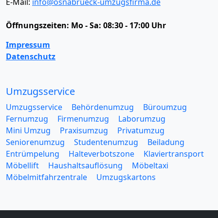
E-Mail:
info@osnabrueck-umzugsfirma.de
Öffnungszeiten:
Mo - Sa: 08:30 - 17:00 Uhr
Impressum
Datenschutz
Umzugsservice
Umzugsservice
Behördenumzug
Büroumzug
Fernumzug
Firmenumzug
Laborumzug
Mini Umzug
Praxisumzug
Privatumzug
Seniorenumzug
Studentenumzug
Beiladung
Entrümpelung
Halteverbotszone
Klaviertransport
Möbellift
Haushaltsauflösung
Möbeltaxi
Möbelmitfahrzentrale
Umzugskartons