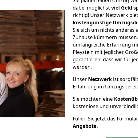
Sie planen einen Umzug vo
dabei möglichst
viel Geld 
richtig! Unser Netzwerk bi
kostengünstige Umzugsdi
Sie sich um nichts anderes 
Zuhause kümmern müssen. W
umfangreiche Erfahrung m
Pleystein mit jeglicher Gr
garantieren, dass wir für j
werden.
Unser
Netzwerk
ist sorgfäl
Erfahrung im Umzugsberei
Sie möchten eine
Kostenüb
kostenlose und unverbindli
Füllen Sie jetzt das Formula
Angebote.