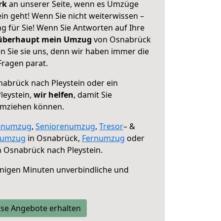
erk
an unserer Seite, wenn es Umzüge
in geht! Wenn Sie nicht weiterwissen –
ng für Sie! Wenn Sie Antworten auf Ihre
 überhaupt mein Umzug
von Osnabrück
n Sie sie uns, denn wir haben immer die
Fragen parat.
abrück nach Pleystein oder ein
leystein,
wir helfen
, damit Sie
umziehen können.
enumzug
,
Seniorenumzug
,
Tresor
– &
numzug
in Osnabrück,
Fernumzug
oder
 Osnabrück nach Pleystein.
nigen Minuten unverbindliche und
se Angebote erhalten