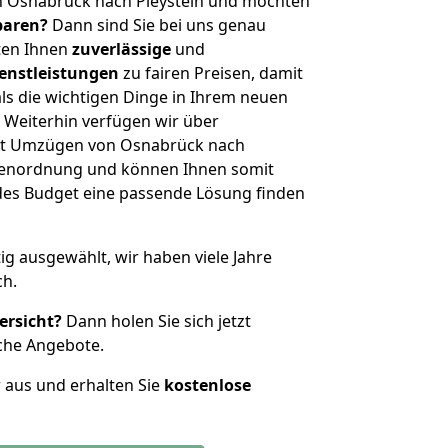
n Osnabrück nach Pleystein und möchten
sparen?
Dann sind Sie bei uns genau
eten Ihnen
zuverlässige
und
enstleistungen
zu fairen Preisen, damit
als die wichtigen Dinge in Ihrem neuen
eiterhin verfügen wir über
it Umzügen von Osnabrück nach
ößenordnung und können Ihnen somit
edes Budget eine passende Lösung finden
tig ausgewählt, wir haben viele Jahre
ch.
ersicht?
Dann holen Sie sich jetzt
che Angebote.
r aus und erhalten Sie
kostenlose