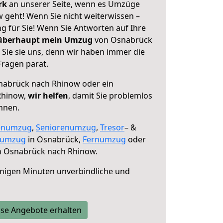
erk
an unserer Seite, wenn es Umzüge
geht! Wenn Sie nicht weiterwissen –
ng für Sie! Wenn Sie Antworten auf Ihre
 überhaupt mein Umzug
von Osnabrück
Sie sie uns, denn wir haben immer die
Fragen parat.
abrück nach Rhinow oder ein
Rhinow,
wir helfen
, damit Sie problemlos
nnen.
enumzug
,
Seniorenumzug
,
Tresor
– &
numzug
in Osnabrück,
Fernumzug
oder
 Osnabrück nach Rhinow.
nigen Minuten unverbindliche und
se Angebote erhalten