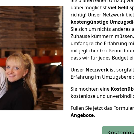
Sie planen einen Umzug v
dabei möglichst
viel Geld 
richtig! Unser Netzwerk bi
kostengünstige Umzugsdi
Sie sich um nichts anderes 
Zuhause kümmern müssen. W
umfangreiche Erfahrung m
mit jeglicher Größenordnun
dass wir für jedes Budget 
Unser
Netzwerk
ist sorgfäl
Erfahrung im Umzugsberei
Sie möchten eine
Kostenüb
kostenlose und unverbindli
Füllen Sie jetzt das Formula
Angebote.
Kostenlos