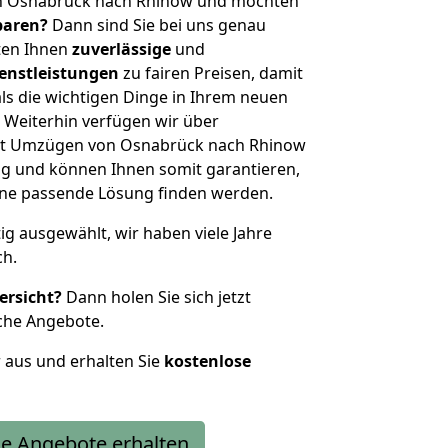
on Osnabrück nach Rhinow und möchten
sparen?
Dann sind Sie bei uns genau
eten Ihnen
zuverlässige
und
enstleistungen
zu fairen Preisen, damit
als die wichtigen Dinge in Ihrem neuen
eiterhin verfügen wir über
it Umzügen von Osnabrück nach Rhinow
g und können Ihnen somit garantieren,
eine passende Lösung finden werden.
tig ausgewählt, wir haben viele Jahre
ch.
ersicht?
Dann holen Sie sich jetzt
che Angebote.
r aus und erhalten Sie
kostenlose
e Angebote erhalten