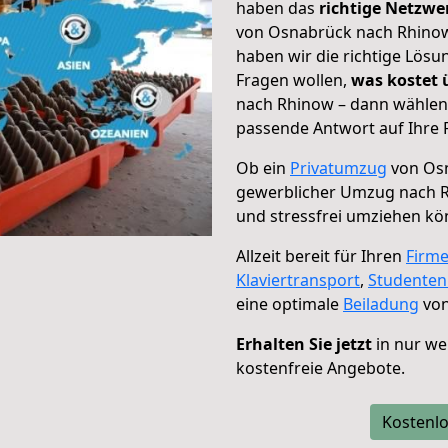
haben das
richtige Netzw
von Osnabrück nach Rhinow 
haben wir die richtige Lösu
Fragen wollen,
was kostet
nach Rhinow – dann wählen 
passende Antwort auf Ihre 
Ob ein
Privatumzug
von Osn
gewerblicher Umzug nach 
und stressfrei umziehen kö
Allzeit bereit für Ihren
Firm
Klaviertransport
,
Studente
eine optimale
Beiladung
von
Erhalten Sie jetzt
in nur we
kostenfreie Angebote.
Kostenlo