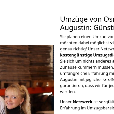
Umzüge von Osn
Augustin: Güns
Sie planen einen Umzug vo
möchten dabei möglichst
v
genau richtig! Unser Netzw
kostengünstige Umzugsdi
Sie sich um nichts anderes 
Zuhause kümmern müssen. W
umfangreiche Erfahrung m
Augustin mit jeglicher Gr
garantieren, dass wir für j
werden.
Unser
Netzwerk
ist sorgfäl
Erfahrung im Umzugsberei