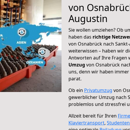
von Osnabrüc
Augustin
Sie wollen umziehen? Ob um
haben das
richtige Netzw
von Osnabrück nach Sankt-A
weiterwissen – haben wir di
Antworten auf Ihre Fragen 
Umzug
von Osnabrück nach 
uns, denn wir haben immer 
parat.
Ob ein
Privatumzug
von Osn
gewerblicher Umzug nach S
problemlos und stressfrei 
Allzeit bereit für Ihren
Firm
Klaviertransport
,
Studente
eine optimale
Beiladung
von