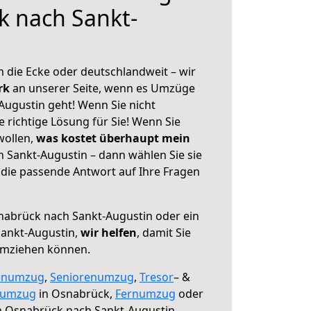
k nach Sankt-
 die Ecke oder deutschlandweit – wir
erk
an unserer Seite, wenn es Umzüge
ugustin geht! Wenn Sie nicht
e richtige Lösung für Sie! Wenn Sie
wollen,
was kostet überhaupt mein
Sankt-Augustin – dann wählen Sie sie
die passende Antwort auf Ihre Fragen
abrück nach Sankt-Augustin oder ein
ankt-Augustin,
wir helfen
, damit Sie
umziehen können.
enumzug
,
Seniorenumzug
,
Tresor
– &
numzug
in Osnabrück,
Fernumzug
oder
 Osnabrück nach Sankt-Augustin.