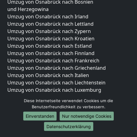
Umzug von Osnabrück nach Bosnien
und Herzegowina
Umzug von Osnabrück nach Irland
Umzug von Osnabrück nach Lettland
Umzug von Osnabrück nach Zypern
Umzug von Osnabrück nach Kroatien
Umzug von Osnabrück nach Estland
Umzug von Osnabrück nach Finnland
Umzug von Osnabrück nach Frankreich
Umzug von Osnabrück nach Griechenland
Umzug von Osnabrück nach Italien
Umzug von Osnabrück nach Liechtenstein
Umzug von Osnabrück nach Luxemburg
Umzug von Osnabrück nach Niederlande
Diese Internetseite verwendet Cookies um die
Umzug von Osnabrück nach Norwegen
Benutzerfreundlichkeit zu verbessern.
Umzüge-Deutschlandweit
Einverstanden
Nur notwendige Cookies
Umzug von Osnabrück nach Berlin
Datenschutzerklärung
Umzug von Osnabrück nach Hamburg