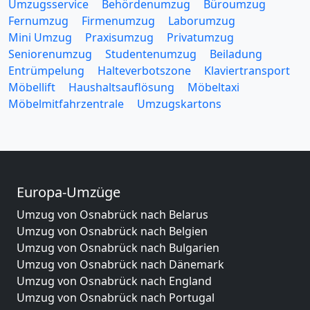
Umzugsservice
Behördenumzug
Büroumzug
Fernumzug
Firmenumzug
Laborumzug
Mini Umzug
Praxisumzug
Privatumzug
Seniorenumzug
Studentenumzug
Beiladung
Entrümpelung
Halteverbotszone
Klaviertransport
Möbellift
Haushaltsauflösung
Möbeltaxi
Möbelmitfahrzentrale
Umzugskartons
Europa-Umzüge
Umzug von Osnabrück nach Belarus
Umzug von Osnabrück nach Belgien
Umzug von Osnabrück nach Bulgarien
Umzug von Osnabrück nach Dänemark
Umzug von Osnabrück nach England
Umzug von Osnabrück nach Portugal