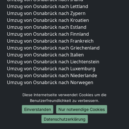
Umzug von Osnabrück nach Lettland
Umzug von Osnabrück nach Zypern
Umzug von Osnabrück nach Kroatien
Umzug von Osnabrück nach Estland
Umzug von Osnabrück nach Finnland
Umzug von Osnabrück nach Frankreich
Umzug von Osnabrück nach Griechenland
Umzug von Osnabrück nach Italien
Umzug von Osnabrück nach Liechtenstein
Umzug von Osnabrück nach Luxemburg
Umzug von Osnabrück nach Niederlande
Umzug von Osnabrück nach Norwegen
Umzüge-Deutschlandweit
Diese Internetseite verwendet Cookies um die
Benutzerfreundlichkeit zu verbessern.
Umzug von Osnabrück nach Berlin
Umzug von Osnabrück nach Hamburg
Einverstanden
Nur notwendige Cookies
Umzug von Osnabrück nach München
Datenschutzerklärung
Umzug von Osnabrück nach Köln