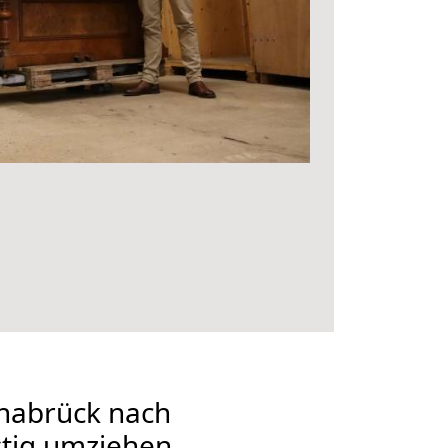
nabrück nach
stig umziehen