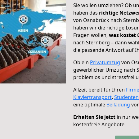
Sie wollen umziehen? Ob um
haben das
richtige Netzw
von Osnabrück nach Sternbe
haben wir die richtige Lösu
Fragen wollen,
was kostet
nach Sternberg – dann wähl
die passende Antwort auf Ih
Ob ein
Privatumzug
von Osn
gewerblicher Umzug nach 
problemlos und stressfrei 
Allzeit bereit für Ihren
Firm
Klaviertransport
,
Studente
eine optimale
Beiladung
von
Erhalten Sie jetzt
in nur we
kostenfreie Angebote.