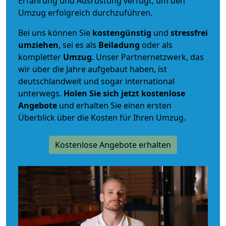
Erfahrung und Ausrüstung verfügt, um den
Umzug erfolgreich durchzuführen.
Bei uns können Sie
kostengünstig
und
stressfrei
umziehen
, sei es als
Beiladung
oder als
kompletter
Umzug
. Unser Partnernetzwerk, das
wir über die Jahre aufgebaut haben, ist
deutschlandweit und sogar international
unterwegs.
Holen Sie sich jetzt kostenlose
Angebote
und erhalten Sie einen ersten
Überblick über die Kosten für Ihren Umzug.
Kostenlose Angebote erhalten