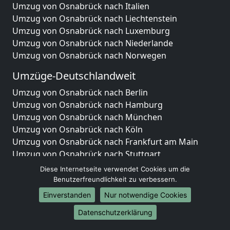
Umzug von Osnabrück nach Italien
Umzug von Osnabrück nach Liechtenstein
Umzug von Osnabrück nach Luxemburg
Umzug von Osnabrück nach Niederlande
Umzug von Osnabrück nach Norwegen
Umzüge-Deutschlandweit
Umzug von Osnabrück nach Berlin
Umzug von Osnabrück nach Hamburg
Umzug von Osnabrück nach München
Umzug von Osnabrück nach Köln
Umzug von Osnabrück nach Frankfurt am Main
Umzug von Osnabrück nach Stuttgart
Umzug von Osnabrück nach Düsseldorf
Diese Internetseite verwendet Cookies um die
Umzug von Osnabrück nach Leipzig
Benutzerfreundlichkeit zu verbessern.
Umzug von Osnabrück nach Dortmund
Einverstanden
Nur notwendige Cookies
Umzug von Osnabrück nach Essen
Datenschutzerklärung
Umzug von Osnabrück nach Bremen
Umzug von Osnabrück nach Dresden