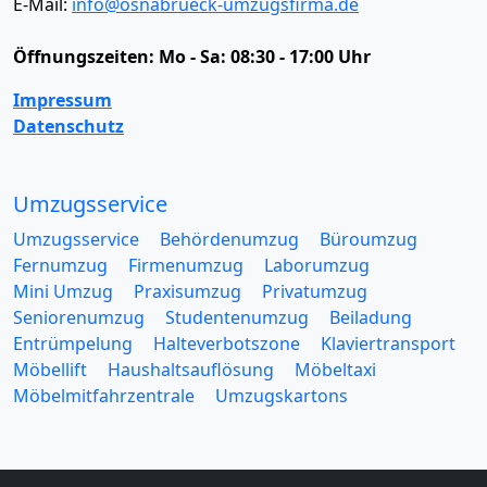
E-Mail:
info@osnabrueck-umzugsfirma.de
Öffnungszeiten:
Mo - Sa: 08:30 - 17:00 Uhr
Impressum
Datenschutz
Umzugsservice
Umzugsservice
Behördenumzug
Büroumzug
Fernumzug
Firmenumzug
Laborumzug
Mini Umzug
Praxisumzug
Privatumzug
Seniorenumzug
Studentenumzug
Beiladung
Entrümpelung
Halteverbotszone
Klaviertransport
Möbellift
Haushaltsauflösung
Möbeltaxi
Möbelmitfahrzentrale
Umzugskartons