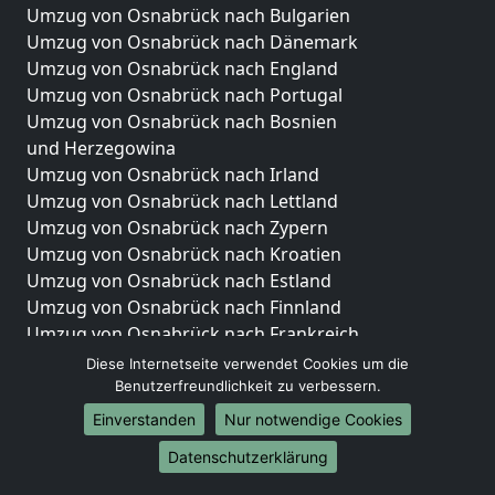
Umzug von Osnabrück nach Bulgarien
Umzug von Osnabrück nach Dänemark
Umzug von Osnabrück nach England
Umzug von Osnabrück nach Portugal
Umzug von Osnabrück nach Bosnien
und Herzegowina
Umzug von Osnabrück nach Irland
Umzug von Osnabrück nach Lettland
Umzug von Osnabrück nach Zypern
Umzug von Osnabrück nach Kroatien
Umzug von Osnabrück nach Estland
Umzug von Osnabrück nach Finnland
Umzug von Osnabrück nach Frankreich
Umzug von Osnabrück nach Griechenland
Diese Internetseite verwendet Cookies um die
Umzug von Osnabrück nach Italien
Benutzerfreundlichkeit zu verbessern.
Umzug von Osnabrück nach Liechtenstein
Einverstanden
Nur notwendige Cookies
Umzug von Osnabrück nach Luxemburg
Datenschutzerklärung
Umzug von Osnabrück nach Niederlande
Umzug von Osnabrück nach Norwegen