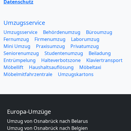
Datenschutz
Umzugsservice
Umzugsservice
Behördenumzug
Büroumzug
Fernumzug
Firmenumzug
Laborumzug
Mini Umzug
Praxisumzug
Privatumzug
Seniorenumzug
Studentenumzug
Beiladung
Entrümpelung
Halteverbotszone
Klaviertransport
Möbellift
Haushaltsauflösung
Möbeltaxi
Möbelmitfahrzentrale
Umzugskartons
Europa-Umzüge
Umzug von Osnabrück nach Belarus
Umzug von Osnabrück nach Belgien