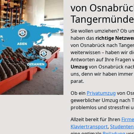
von Osnabrüc
Tangermünde
Sie wollen umziehen? Ob um
haben das
richtige Netzw
von Osnabrück nach Tanger
weiterwissen – haben wir di
Antworten auf Ihre Fragen 
Umzug
von Osnabrück nach
uns, denn wir haben immer 
parat.
Ob ein
Privatumzug
von Osn
gewerblicher Umzug nach
problemlos und stressfrei 
Allzeit bereit für Ihren
Firm
Klaviertransport
,
Studente
eine optimale
Beiladung
von