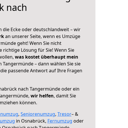
k nach
 die Ecke oder deutschlandweit – wir
erk
an unserer Seite, wenn es Umzüge
münde geht! Wenn Sie nicht
e richtige Lösung für Sie! Wenn Sie
wollen,
was kostet überhaupt mein
 Tangermünde – dann wählen Sie sie
die passende Antwort auf Ihre Fragen
abrück nach Tangermünde oder ein
 Tangermünde,
wir helfen
, damit Sie
umziehen können.
enumzug
,
Seniorenumzug
,
Tresor
– &
numzug
in Osnabrück,
Fernumzug
oder
 Osnabrück nach Tangermünde.