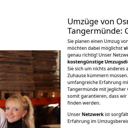
Umzüge von Os
Tangermünde: G
Sie planen einen Umzug v
möchten dabei möglichst
v
genau richtig! Unser Netzw
kostengünstige Umzugsdi
Sie sich um nichts anderes 
Zuhause kümmern müssen. W
umfangreiche Erfahrung m
Tangermünde mit jegliche
somit garantieren, dass wi
finden werden.
Unser
Netzwerk
ist sorgfäl
Erfahrung im Umzugsberei