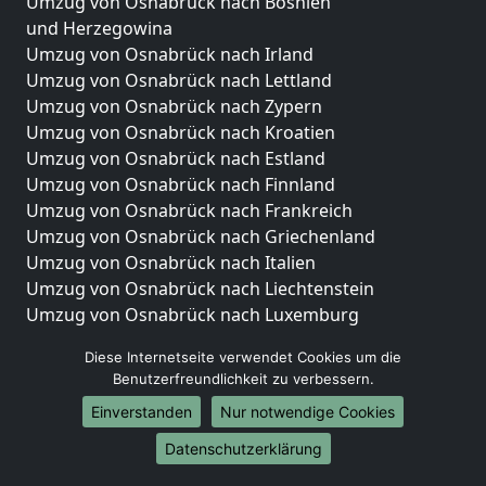
Umzug von Osnabrück nach Bosnien
und Herzegowina
Umzug von Osnabrück nach Irland
Umzug von Osnabrück nach Lettland
Umzug von Osnabrück nach Zypern
Umzug von Osnabrück nach Kroatien
Umzug von Osnabrück nach Estland
Umzug von Osnabrück nach Finnland
Umzug von Osnabrück nach Frankreich
Umzug von Osnabrück nach Griechenland
Umzug von Osnabrück nach Italien
Umzug von Osnabrück nach Liechtenstein
Umzug von Osnabrück nach Luxemburg
Umzug von Osnabrück nach Niederlande
Diese Internetseite verwendet Cookies um die
Umzug von Osnabrück nach Norwegen
Benutzerfreundlichkeit zu verbessern.
Umzüge-Deutschlandweit
Einverstanden
Nur notwendige Cookies
Umzug von Osnabrück nach Berlin
Datenschutzerklärung
Umzug von Osnabrück nach Hamburg