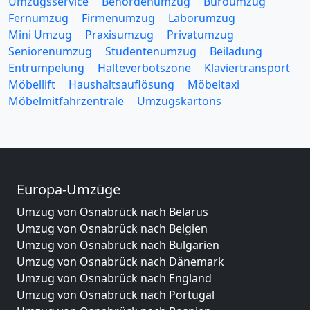
Umzugsservice
Behördenumzug
Büroumzug
Fernumzug
Firmenumzug
Laborumzug
Mini Umzug
Praxisumzug
Privatumzug
Seniorenumzug
Studentenumzug
Beiladung
Entrümpelung
Halteverbotszone
Klaviertransport
Möbellift
Haushaltsauflösung
Möbeltaxi
Möbelmitfahrzentrale
Umzugskartons
Europa-Umzüge
Umzug von Osnabrück nach Belarus
Umzug von Osnabrück nach Belgien
Umzug von Osnabrück nach Bulgarien
Umzug von Osnabrück nach Dänemark
Umzug von Osnabrück nach England
Umzug von Osnabrück nach Portugal