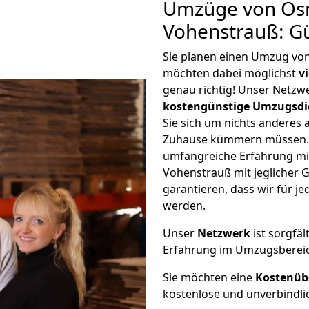
Umzüge von Os
Vohenstrauß: G
Sie planen einen Umzug vo
möchten dabei möglichst
v
genau richtig! Unser Netzw
kostengünstige Umzugsdi
Sie sich um nichts anderes 
Zuhause kümmern müssen. W
umfangreiche Erfahrung m
Vohenstrauß mit jeglicher
garantieren, dass wir für j
werden.
Unser
Netzwerk
ist sorgfäl
Erfahrung im Umzugsberei
Sie möchten eine
Kostenüb
kostenlose und unverbindli