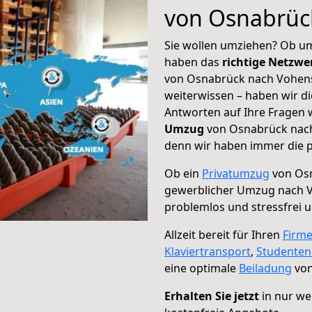
von Osnabrüc
Sie wollen umziehen? Ob um
haben das
richtige Netzw
von Osnabrück nach Vohens
weiterwissen – haben wir di
Antworten auf Ihre Fragen 
Umzug
von Osnabrück nach 
denn wir haben immer die p
Ob ein
Privatumzug
von Osn
gewerblicher Umzug nach 
problemlos und stressfrei 
Allzeit bereit für Ihren
Firm
Klaviertransport
,
Studente
eine optimale
Beiladung
von
Erhalten Sie jetzt
in nur we