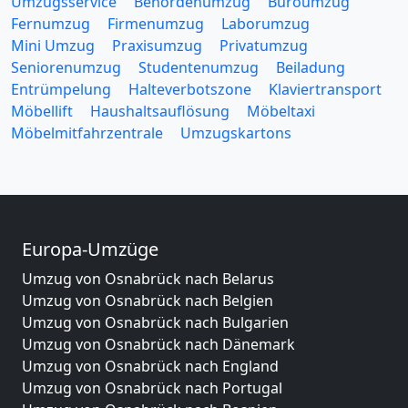
Umzugsservice
Behördenumzug
Büroumzug
Fernumzug
Firmenumzug
Laborumzug
Mini Umzug
Praxisumzug
Privatumzug
Seniorenumzug
Studentenumzug
Beiladung
Entrümpelung
Halteverbotszone
Klaviertransport
Möbellift
Haushaltsauflösung
Möbeltaxi
Möbelmitfahrzentrale
Umzugskartons
Europa-Umzüge
Umzug von Osnabrück nach Belarus
Umzug von Osnabrück nach Belgien
Umzug von Osnabrück nach Bulgarien
Umzug von Osnabrück nach Dänemark
Umzug von Osnabrück nach England
Umzug von Osnabrück nach Portugal