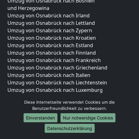
Umzug von Osnabrück nach Bosnien
und Herzegowina
Umzug von Osnabrück nach Irland
Umzug von Osnabrück nach Lettland
Umzug von Osnabrück nach Zypern
Umzug von Osnabrück nach Kroatien
Umzug von Osnabrück nach Estland
Umzug von Osnabrück nach Finnland
Umzug von Osnabrück nach Frankreich
Umzug von Osnabrück nach Griechenland
Umzug von Osnabrück nach Italien
Umzug von Osnabrück nach Liechtenstein
Umzug von Osnabrück nach Luxemburg
Umzug von Osnabrück nach Niederlande
Diese Internetseite verwendet Cookies um die
Umzug von Osnabrück nach Norwegen
Benutzerfreundlichkeit zu verbessern.
Umzüge-Deutschlandweit
Einverstanden
Nur notwendige Cookies
Umzug von Osnabrück nach Berlin
Datenschutzerklärung
Umzug von Osnabrück nach Hamburg