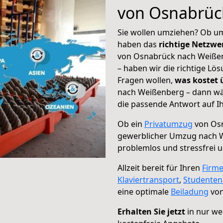
von Osnabrüc
Sie wollen umziehen? Ob um
haben das
richtige Netzw
von Osnabrück nach Weißen
– haben wir die richtige Lö
Fragen wollen,
was kostet
nach Weißenberg – dann wäh
die passende Antwort auf Ih
Ob ein
Privatumzug
von Osn
gewerblicher Umzug nach 
problemlos und stressfrei 
Allzeit bereit für Ihren
Firm
Klaviertransport
,
Studente
eine optimale
Beiladung
von
Erhalten Sie jetzt
in nur we