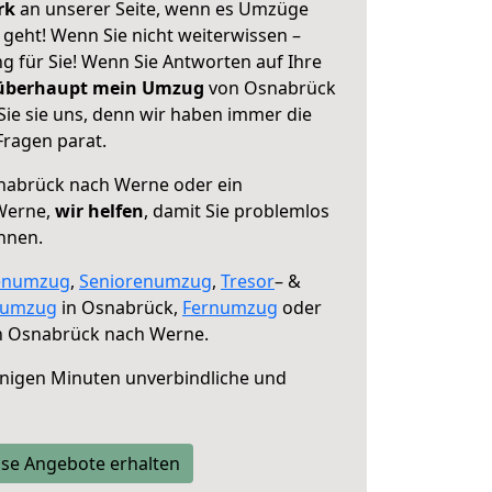
erk
an unserer Seite, wenn es Umzüge
eht! Wenn Sie nicht weiterwissen –
ng für Sie! Wenn Sie Antworten auf Ihre
 überhaupt mein Umzug
von Osnabrück
ie sie uns, denn wir haben immer die
Fragen parat.
abrück nach Werne oder ein
Werne,
wir helfen
, damit Sie problemlos
nnen.
enumzug
,
Seniorenumzug
,
Tresor
– &
numzug
in Osnabrück,
Fernumzug
oder
 Osnabrück nach Werne.
nigen Minuten unverbindliche und
se Angebote erhalten