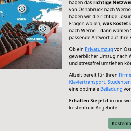
haben das
richtige Netzw
von Osnabrück nach Werne g
haben wir die richtige Lösu
Fragen wollen,
was kostet
nach Werne – dann wählen S
passende Antwort auf Ihre 
Ob ein
Privatumzug
von Osn
gewerblicher Umzug nach 
und stressfrei umziehen kö
Allzeit bereit für Ihren
Firm
Klaviertransport
,
Studente
eine optimale
Beiladung
von
Erhalten Sie jetzt
in nur we
kostenfreie Angebote.
Kostenlo