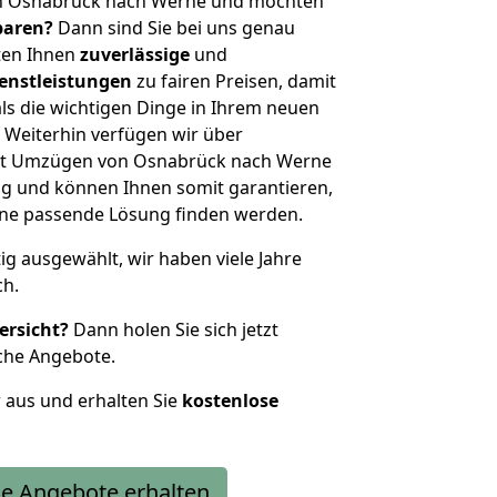
on Osnabrück nach Werne und möchten
sparen?
Dann sind Sie bei uns genau
eten Ihnen
zuverlässige
und
enstleistungen
zu fairen Preisen, damit
als die wichtigen Dinge in Ihrem neuen
eiterhin verfügen wir über
it Umzügen von Osnabrück nach Werne
g und können Ihnen somit garantieren,
eine passende Lösung finden werden.
tig ausgewählt, wir haben viele Jahre
ch.
ersicht?
Dann holen Sie sich jetzt
che Angebote.
r aus und erhalten Sie
kostenlose
e Angebote erhalten