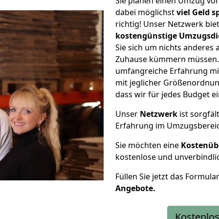
Sie planen einen Umzug v
dabei möglichst
viel Geld 
richtig! Unser Netzwerk bi
kostengünstige Umzugsdi
Sie sich um nichts anderes 
Zuhause kümmern müssen. W
umfangreiche Erfahrung m
mit jeglicher Größenordnun
dass wir für jedes Budget 
Unser
Netzwerk
ist sorgfäl
Erfahrung im Umzugsberei
Sie möchten eine
Kostenüb
kostenlose und unverbindli
Füllen Sie jetzt das Formula
Angebote.
Kostenlos