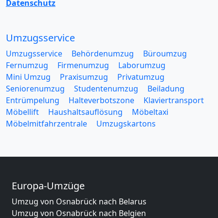
Datenschutz
Umzugsservice
Umzugsservice
Behördenumzug
Büroumzug
Fernumzug
Firmenumzug
Laborumzug
Mini Umzug
Praxisumzug
Privatumzug
Seniorenumzug
Studentenumzug
Beiladung
Entrümpelung
Halteverbotszone
Klaviertransport
Möbellift
Haushaltsauflösung
Möbeltaxi
Möbelmitfahrzentrale
Umzugskartons
Europa-Umzüge
Umzug von Osnabrück nach Belarus
Umzug von Osnabrück nach Belgien