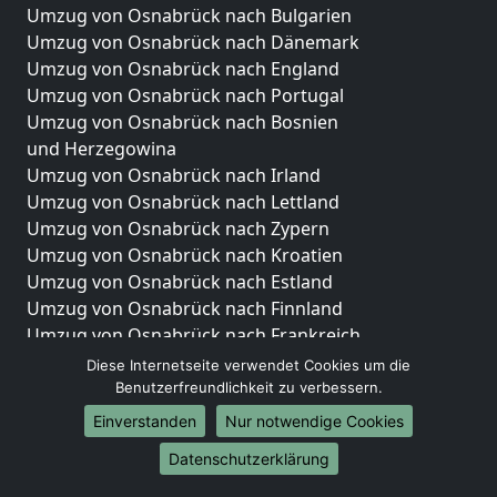
Umzug von Osnabrück nach Bulgarien
Umzug von Osnabrück nach Dänemark
Umzug von Osnabrück nach England
Umzug von Osnabrück nach Portugal
Umzug von Osnabrück nach Bosnien
und Herzegowina
Umzug von Osnabrück nach Irland
Umzug von Osnabrück nach Lettland
Umzug von Osnabrück nach Zypern
Umzug von Osnabrück nach Kroatien
Umzug von Osnabrück nach Estland
Umzug von Osnabrück nach Finnland
Umzug von Osnabrück nach Frankreich
Umzug von Osnabrück nach Griechenland
Diese Internetseite verwendet Cookies um die
Umzug von Osnabrück nach Italien
Benutzerfreundlichkeit zu verbessern.
Umzug von Osnabrück nach Liechtenstein
Einverstanden
Nur notwendige Cookies
Umzug von Osnabrück nach Luxemburg
Datenschutzerklärung
Umzug von Osnabrück nach Niederlande
Umzug von Osnabrück nach Norwegen