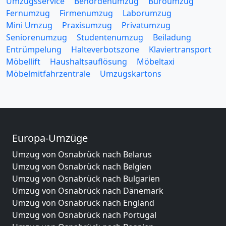
Umzugsservice
Behördenumzug
Büroumzug
Fernumzug
Firmenumzug
Laborumzug
Mini Umzug
Praxisumzug
Privatumzug
Seniorenumzug
Studentenumzug
Beiladung
Entrümpelung
Halteverbotszone
Klaviertransport
Möbellift
Haushaltsauflösung
Möbeltaxi
Möbelmitfahrzentrale
Umzugskartons
Europa-Umzüge
Umzug von Osnabrück nach Belarus
Umzug von Osnabrück nach Belgien
Umzug von Osnabrück nach Bulgarien
Umzug von Osnabrück nach Dänemark
Umzug von Osnabrück nach England
Umzug von Osnabrück nach Portugal