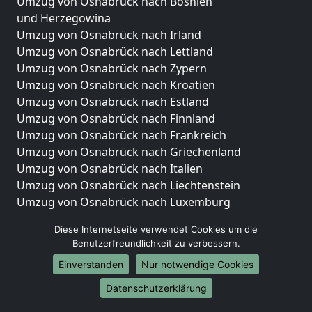
Umzug von Osnabrück nach Bosnien
und Herzegowina
Umzug von Osnabrück nach Irland
Umzug von Osnabrück nach Lettland
Umzug von Osnabrück nach Zypern
Umzug von Osnabrück nach Kroatien
Umzug von Osnabrück nach Estland
Umzug von Osnabrück nach Finnland
Umzug von Osnabrück nach Frankreich
Umzug von Osnabrück nach Griechenland
Umzug von Osnabrück nach Italien
Umzug von Osnabrück nach Liechtenstein
Umzug von Osnabrück nach Luxemburg
Umzug von Osnabrück nach Niederlande
Diese Internetseite verwendet Cookies um die
Umzug von Osnabrück nach Norwegen
Benutzerfreundlichkeit zu verbessern.
Umzüge-Deutschlandweit
Einverstanden
Nur notwendige Cookies
Umzug von Osnabrück nach Berlin
Datenschutzerklärung
Umzug von Osnabrück nach Hamburg