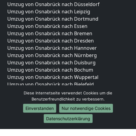
Umzug von Osnabrück nach Düsseldorf
Umzug von Osnabrück nach Leipzig
Umzug von Osnabrück nach Dortmund
Umzug von Osnabrück nach Essen
Umzug von Osnabrück nach Bremen
Umzug von Osnabrück nach Dresden
Umzug von Osnabrück nach Hannover
Umzug von Osnabrück nach Nürnberg
Umzug von Osnabrück nach Duisburg
Umzug von Osnabrück nach Bochum
Umzug von Osnabrück nach Wuppertal
Umzug von Osnabrück nach Bielefeld
Umzug von Osnabrück nach Bonn
Diese Internetseite verwendet Cookies um die
Umzug von Osnabrück nach Münster
Benutzerfreundlichkeit zu verbessern.
Einverstanden
Nur notwendige Cookies
Internationale-Umzüge
Datenschutzerklärung
Umzug von Osnabrück nach Brasilien
Umzug von Osnabrück nach Brunei Darussalam
Umzug von Osnabrück nach Burkina Faso