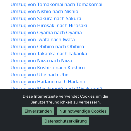
Umzug von Tomakomai nach Tomakomai
Umzug von Nishio nach Nishio
Umzug von Sakura nach Sakura
Umzug von Hirosaki nach Hirosaki
Umzug von Oyama nach Oyama
Umzug von Iwata nach Iwata
Umzug von Obihiro nach Obihiro
Umzug von Takaoka nach Takaoka
Umzug von Niiza nach Niiza
Umzug von Kushiro nach Kushiro
Umzug von Ube nach Ube
Umzug von Hadano nach Hadano
Umzug von Miyakonojō nach Miyakonojō
Umzug von Matsusaka nach Matsusaka
Diese Internetseite verwendet Cookies um die
Umzug von Ōgaki nach Ōgaki
Benutzerfreundlichkeit zu verbessern.
Umzug von Hitachinaka nach Hitachinaka
Einverstanden
Nur notwendige Cookies
Umzug von Tochigi nach Tochigi
Datenschutzerklärung
Umzug von Ueda nach Ueda
Umzug von Kariya nach Kariya