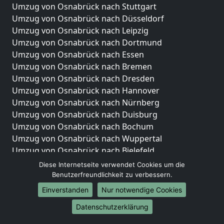
Umzug von Osnabrück nach Stuttgart
Umzug von Osnabrück nach Düsseldorf
Umzug von Osnabrück nach Leipzig
Umzug von Osnabrück nach Dortmund
Umzug von Osnabrück nach Essen
Umzug von Osnabrück nach Bremen
Umzug von Osnabrück nach Dresden
Umzug von Osnabrück nach Hannover
Umzug von Osnabrück nach Nürnberg
Umzug von Osnabrück nach Duisburg
Umzug von Osnabrück nach Bochum
Umzug von Osnabrück nach Wuppertal
Umzug von Osnabrück nach Bielefeld
Umzug von Osnabrück nach Bonn
Diese Internetseite verwendet Cookies um die
Umzug von Osnabrück nach Münster
Benutzerfreundlichkeit zu verbessern.
Einverstanden
Nur notwendige Cookies
Internationale-Umzüge
Datenschutzerklärung
Umzug von Osnabrück nach Brasilien
Umzug von Osnabrück nach Brunei Darussalam